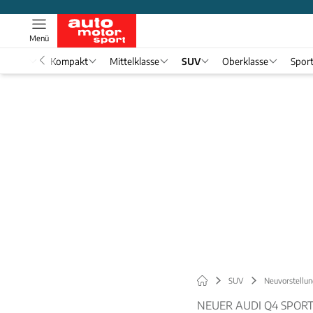
Menü
nwagen
Kompakt
Mittelklasse
SUV
Oberklasse
Spor
SUV
Neuvorstellun
NEUER AUDI Q4 SPORT