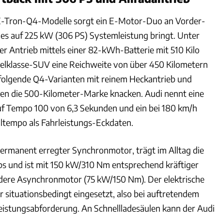
 E-Tron-Q4-Modelle sorgt ein E-Motor-Duo an Vorder-
 es auf 225 kW (306 PS) Systemleistung bringt. Unter
er Antrieb mittels einer 82-kWh-Batterie mit 510 Kilo
telklasse-SUV eine Reichweite von über 450 Kilometern
r folgende Q4-Varianten mit reinem Heckantrieb und
len die 500-Kilometer-Marke knacken. Audi nennt eine
uf Tempo 100 von 6,3 Sekunden und ein bei 180 km/h
ltempo als Fahrleistungs-Eckdaten.
ermanent erregter Synchronmotor, trägt im Alltag die
bs und ist mit 150 kW/310 Nm entsprechend kräftiger
rdere Asynchronmotor (75 kW/150 Nm). Der elektrische
r situationsbedingt eingesetzt, also bei auftretendem
eistungsabforderung. An Schnellladesäulen kann der Audi