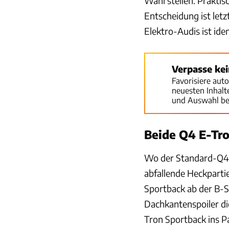
Wahl stellen. Prakti
Entscheidung ist letz
Elektro-Audis ist iden
Verpasse ke
Favorisiere aut
neuesten Inhal
und Auswahl be
Beide Q4 E-Tr
Wo der Standard-Q4 s
abfallende Heckparti
Sportback ab der B-S
Dachkantenspoiler die
Tron Sportback ins P