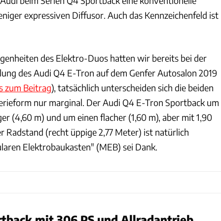
 Audi beim Serien Q4 Sportback eine konventionelle
niger expressiven Diffusor. Auch das Kennzeichenfeld ist
igenheiten des Elektro-Duos hatten wir bereits bei der
llung des Audi Q4 E-Tron auf dem Genfer Autosalon 2019
es zum Beitrag
), tatsächlich unterscheiden sich die beiden
serieform nur marginal. Der Audi Q4 E-Tron Sportback um
er (4,60 m) und um einen flacher (1,60 m), aber mit 1,90
er Radstand (recht üppige 2,77 Meter) ist natürlich
laren Elektrobaukasten" (MEB) sei Dank.
tback mit 306 PS und Allradantrieb