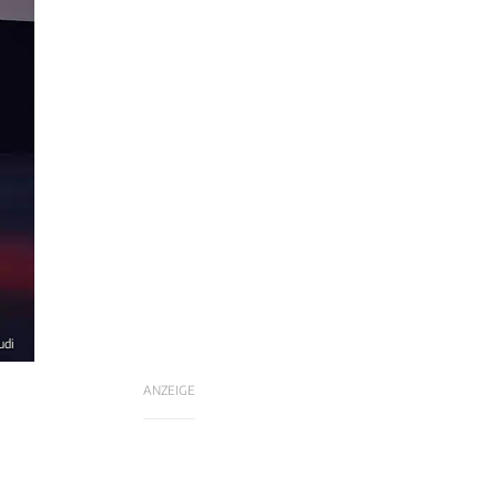
udi
ANZEIGE