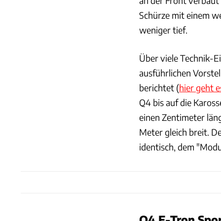
an der Front verbaut
Schürze mit einem we
weniger tief.
Über viele Technik-E
ausführlichen Vorste
berichtet (
hier geht 
Q4 bis auf die Karos
einen Zentimeter läng
Meter gleich breit. D
identisch, dem "Modu
Q4 E-Tron Spor