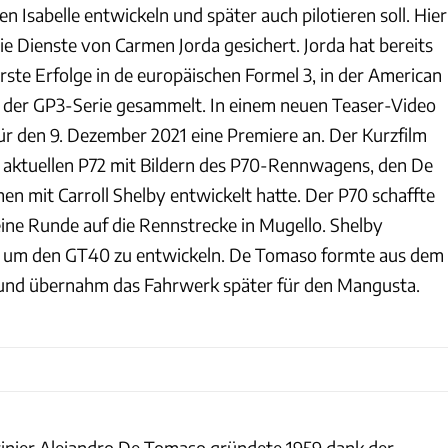
den Isabelle entwickeln und später auch pilotieren soll. Hier
e Dienste von Carmen Jorda gesichert. Jorda hat bereits
ste Erfolge in de europäischen Formel 3, in der American
d der GP3-Serie gesammelt. In einem neuen Teaser-Video
r den 9. Dezember 2021 eine Premiere an. Der Kurzfilm
s aktuellen P72 mit Bildern des P70-Rennwagens, den De
 mit Carroll Shelby entwickelt hatte. Der P70 schaffte
 eine Runde auf die Rennstrecke in Mugello. Shelby
, um den GT40 zu entwickeln. De Tomaso formte aus dem
und übernahm das Fahrwerk später für den Mangusta.
inier Alejandro De Tomaso gründete 1959 dank der