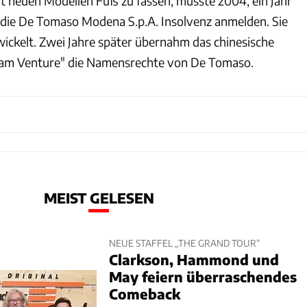
t neuen Modellen Fuß zu fassen, musste 2004, ein Jahr
 die De Tomaso Modena S.p.A. Insolvenz anmelden. Sie
ickelt. Zwei Jahre später übernahm das chinesische
eam Venture" die Namensrechte von De Tomaso.
MEIST GELESEN
NEUE STAFFEL „THE GRAND TOUR“
Clarkson, Hammond und
May feiern überraschendes
Comeback