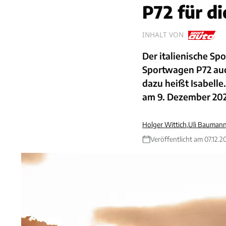
P72 für d
INHALT VON
Der italienische Sp
Sportwagen P72 auc
dazu heißt Isabelle.
am 9. Dezember 2021
Holger Wittich
,
Uli Bauman
Veröffentlicht am 07.12.2