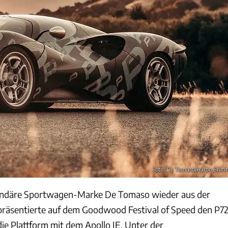
Foto: De Tomaso/Aaron Brimh
gendäre Sportwagen-Marke De Tomaso wieder aus der
räsentierte auf dem Goodwood Festival of Speed den P72
 die Plattform mit dem Apollo IE. Unter der