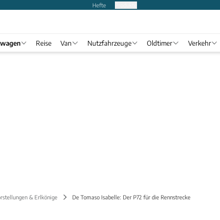
Hefte
Produkte
twagen
Reise
Van
Nutzfahrzeuge
Oldtimer
Verkehr
rstellungen & Erlkönige
De Tomaso Isabelle: Der P72 für die Rennstrecke