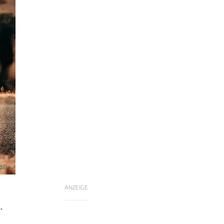
all
ANZEIGE
.