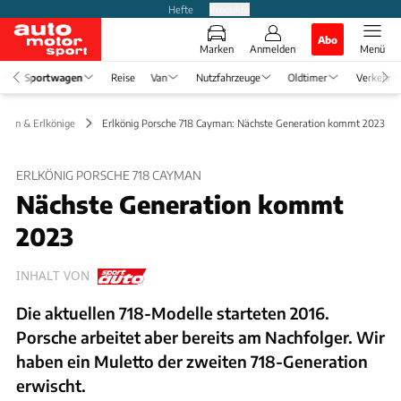
Hefte
Produkte
Abo
Marken
Anmelden
Menü
Sportwagen
Reise
Van
Nutzfahrzeuge
Oldtimer
Verkehr
ngen & Erlkönige
Erlkönig Porsche 718 Cayman: Nächste Generation kommt 2023
ERLKÖNIG PORSCHE 718 CAYMAN
Nächste Generation kommt
2023
INHALT VON
Die aktuellen 718-Modelle starteten 2016.
Porsche arbeitet aber bereits am Nachfolger. Wir
haben ein Muletto der zweiten 718-Generation
erwischt.