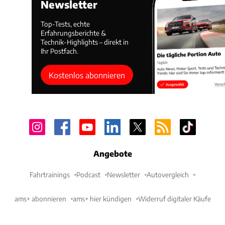
Newsletter
Top-Tests, echte
Erfahrungsberichte &
Technik-Highlights – direkt in
Ihr Postfach.
Kostenlos abonnieren
Angebote
Fahrtrainings
Podcast
Newsletter
Autovergleich
ams+ abonnieren
ams+ hier kündigen
Widerruf digitaler Käufe