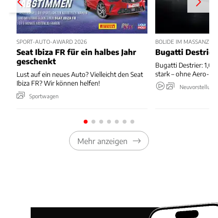
SPORT-AUTO-AWARD 2026
BOLIDE IM MASSANZUG
Seat Ibiza FR für ein halbes Jahr
Bugatti Destrier
geschenkt
Bugatti Destrier: 1,0
stark – ohne Aero-An
Lust auf ein neues Auto? Vielleicht den Seat
Ibiza FR? Wir können helfen!
Neuvorstellung
Sportwagen
Mehr anzeigen