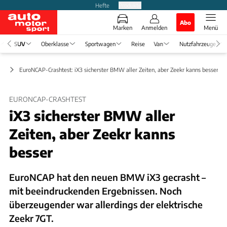
Hefte
Produkte
Abo
Marken
Anmelden
Menü
SUV
Oberklasse
Sportwagen
Reise
Van
Nutzfahrzeuge
ge
EuroNCAP-Crashtest: iX3 sicherster BMW aller Zeiten, aber Zeekr kanns besser
EURONCAP-CRASHTEST
iX3 sicherster BMW aller
Zeiten, aber Zeekr kanns
besser
EuroNCAP hat den neuen BMW iX3 gecrasht –
mit beeindruckenden Ergebnissen. Noch
überzeugender war allerdings der elektrische
Zeekr 7GT.