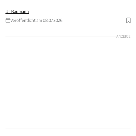
Uli Baumann
Veröffentlicht am 08.07.2026
Foto: EuroNCAP Crashtest
ANZEIGE