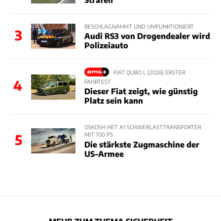
BESCHLAGNAHMT UND UMFUNKTIONIERT
3
Audi RS3 von Drogendealer wird
Polizeiauto
FIAT QUBO L (2026) ERSTER
4
FAHRTEST
Dieser Fiat zeigt, wie günstig
Platz sein kann
OSKOSH HET A1 SCHWERLASTTRANSPORTER
MIT 700 PS
5
Die stärkste Zugmaschine der
US-Armee