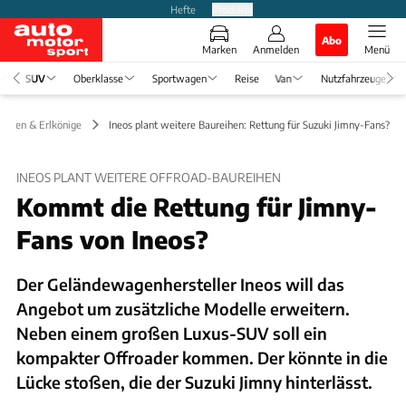
Hefte
Produkte
Abo
Marken
Anmelden
Menü
SUV
Oberklasse
Sportwagen
Reise
Van
Nutzfahrzeuge
lungen & Erlkönige
Ineos plant weitere Baureihen: Rettung für Suzuki Jimny-Fans?
INEOS PLANT WEITERE OFFROAD-BAUREIHEN
Kommt die Rettung für Jimny-
Fans von Ineos?
Der Geländewagenhersteller Ineos will das
Angebot um zusätzliche Modelle erweitern.
Neben einem großen Luxus-SUV soll ein
kompakter Offroader kommen. Der könnte in die
Lücke stoßen, die der Suzuki Jimny hinterlässt.