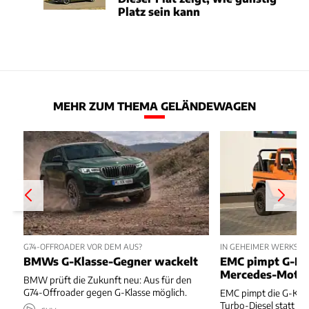
Platz sein kann
MEHR ZUM THEMA GELÄNDEWAGEN
G74-OFFROADER VOR DEM AUS?
IN GEHEIMER WERKSTAT
BMWs G-Klasse-Gegner wackelt
EMC pimpt G-Kl
Mercedes-Moto
BMW prüft die Zukunft neu: Aus für den
G74-Offroader gegen G-Klasse möglich.
EMC pimpt die G-Kla
Turbo-Diesel statt T