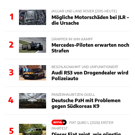
JAGUAR UND LAND ROVER (2015–HEUTE)
1
Mögliche Motorschäden bei JLR –
die Ursache
DÄMPFER IM WM-KAMPF
2
Mercedes-Piloten erwarten noch
Strafen
BESCHLAGNAHMT UND UMFUNKTIONIERT
3
Audi RS3 von Drogendealer wird
Polizeiauto
PANZERHAUBITZEN-DUELL
4
Deutsche PzH mit Problemen
gegen Südkoreas K9
FIAT QUBO L (2026) ERSTER
5
FAHRTEST
Dieser Fiat zeigt, wie günstig