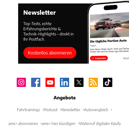
Newsletter
Top-Tests, echte
Erfahrungsberichte &
Technik-Highlights – direkt in
Ihr Postfach.
Kostenlos abonnieren
Angebote
Fahrtrainings
Podcast
Newsletter
Autovergleich
ams+ abonnieren
ams+ hier kündigen
Widerruf digitaler Käufe