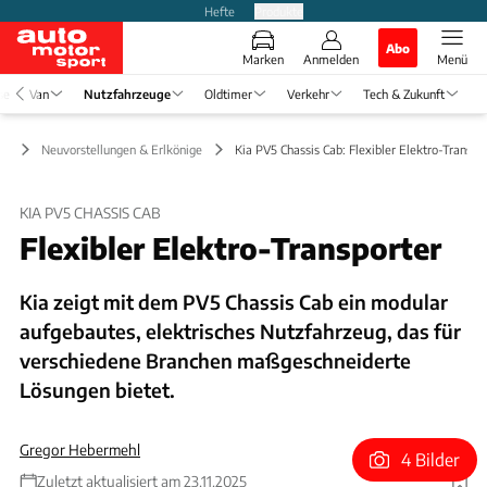
Hefte
Produkte
Abo
Marken
Anmelden
Menü
se
Van
Nutzfahrzeuge
Oldtimer
Verkehr
Tech & Zukunft
ge
Neuvorstellungen & Erlkönige
Kia PV5 Chassis Cab: Flexibler Elektro-Transpo
KIA PV5 CHASSIS CAB
Flexibler Elektro-Transporter
Kia zeigt mit dem PV5 Chassis Cab ein modular
aufgebautes, elektrisches Nutzfahrzeug, das für
verschiedene Branchen maßgeschneiderte
Lösungen bietet.
Gregor Hebermehl
4 Bilder
Zuletzt aktualisiert am 23.11.2025