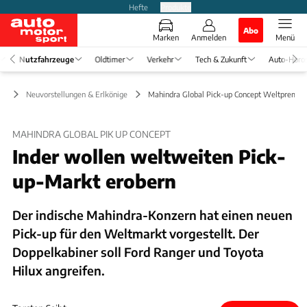
Hefte
Produkte
Abo
Marken
Anmelden
Menü
Nutzfahrzeuge
Oldtimer
Verkehr
Tech & Zukunft
Auto-Horo
ge
Neuvorstellungen & Erlkönige
Mahindra Global Pick-up Concept Weltpremie
MAHINDRA GLOBAL PIK UP CONCEPT
Inder wollen weltweiten Pick-
up-Markt erobern
Der indische Mahindra-Konzern hat einen neuen
Pick-up für den Weltmarkt vorgestellt. Der
Doppelkabiner soll Ford Ranger und Toyota
Hilux angreifen.