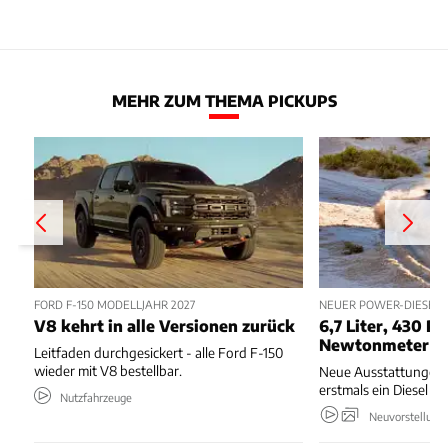
MEHR ZUM THEMA PICKUPS
FORD F-150 MODELLJAHR 2027
NEUER POWER-DIESEL 
V8 kehrt in alle Versionen zurück
6,7 Liter, 430 PS
Newtonmeter
Leitfaden durchgesickert - alle Ford F-150
wieder mit V8 bestellbar.
Neue Ausstattungen,
erstmals ein Diesel 
Nutzfahrzeuge
Neuvorstellung