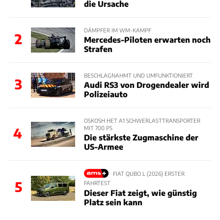
die Ursache
DÄMPFER IM WM-KAMPF
2
Mercedes-Piloten erwarten noch
Strafen
BESCHLAGNAHMT UND UMFUNKTIONIERT
3
Audi RS3 von Drogendealer wird
Polizeiauto
OSKOSH HET A1 SCHWERLASTTRANSPORTER
MIT 700 PS
4
Die stärkste Zugmaschine der
US-Armee
FIAT QUBO L (2026) ERSTER
5
FAHRTEST
Dieser Fiat zeigt, wie günstig
Platz sein kann