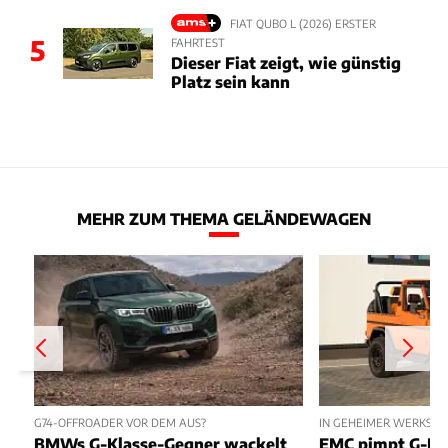
FIAT QUBO L (2026) ERSTER
5
FAHRTEST
Dieser Fiat zeigt, wie günstig
Platz sein kann
MEHR ZUM THEMA GELÄNDEWAGEN
G74-OFFROADER VOR DEM AUS?
IN GEHEIMER WERKSTAT
BMWs G-Klasse-Gegner wackelt
EMC pimpt G-Kl