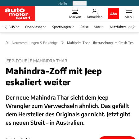
Hefte
Produkte
Abo
Marken
Anmelden
Menü
SUV
Oberklasse
Sportwagen
Reise
Van
Nutzfahrzeuge
UV
Neuvorstellungen & Erlkönige
Mahindra Thar: Überraschung im Crash-Test
JEEP-DOUBLE MAHINDRA THAR
Mahindra-Zoff mit Jeep
eskaliert weiter
Der neue Mahindra Thar sieht dem Jeep
Wrangler zum Verwechseln ähnlich. Das gefällt
dem Hersteller des Originals gar nicht. Jetzt gibt
es neuen Streit – in Australien.