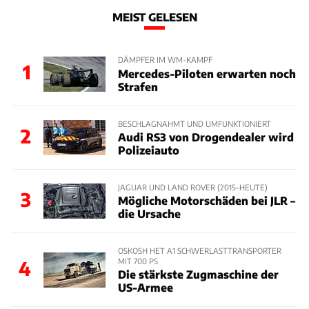
MEIST GELESEN
DÄMPFER IM WM-KAMPF
1
Mercedes-Piloten erwarten noch
Strafen
BESCHLAGNAHMT UND UMFUNKTIONIERT
2
Audi RS3 von Drogendealer wird
Polizeiauto
JAGUAR UND LAND ROVER (2015–HEUTE)
3
Mögliche Motorschäden bei JLR –
die Ursache
OSKOSH HET A1 SCHWERLASTTRANSPORTER
MIT 700 PS
4
Die stärkste Zugmaschine der
US-Armee