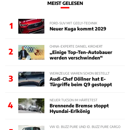
MEIST GELESEN
1
FORD-SUV MIT GEELY-TECHNIK
Neuer Kuga kommt 2029
CHINA-EXPERTE DANIEL KIRCHERT
2
„Einige Top-Ten-Autobauer
werden verschwinden“
WERKZEUGE WAREN SCHON BESTELLT
3
Audi-Chef Döllner hat E-
Türgriffe beim Q9 gestoppt
NEUER TUCSON IM HÄRTETEST
4
Brennende Bremse stoppt
Hyundai-Erlkönig
VW ID. BUZZ PURE UND ID. BUZZ PURE CARGO