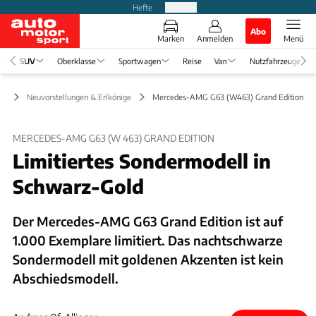
Hefte
Produkte
Abo
Marken
Anmelden
Menü
SUV
Oberklasse
Sportwagen
Reise
Van
Nutzfahrzeuge
UV
Neuvorstellungen & Erlkönige
Mercedes-AMG G63 (W463) Grand Edition So
MERCEDES-AMG G63 (W 463) GRAND EDITION
Limitiertes Sondermodell in
Schwarz-Gold
Der Mercedes-AMG G63 Grand Edition ist auf
1.000 Exemplare limitiert. Das nachtschwarze
Sondermodell mit goldenen Akzenten ist kein
Abschiedsmodell.