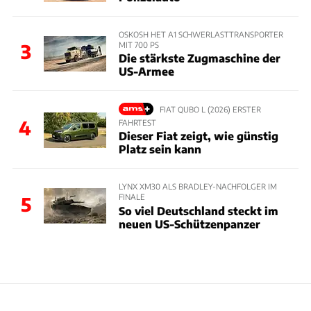
OSKOSH HET A1 SCHWERLASTTRANSPORTER
MIT 700 PS
3
Die stärkste Zugmaschine der
US-Armee
FIAT QUBO L (2026) ERSTER
4
FAHRTEST
Dieser Fiat zeigt, wie günstig
Platz sein kann
LYNX XM30 ALS BRADLEY-NACHFOLGER IM
FINALE
5
So viel Deutschland steckt im
neuen US-Schützenpanzer