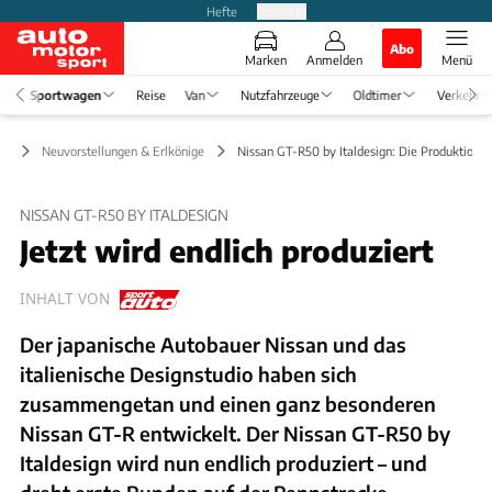
Hefte
Produkte
Abo
Marken
Anmelden
Menü
Sportwagen
Reise
Van
Nutzfahrzeuge
Oldtimer
Verkehr
en
Neuvorstellungen & Erlkönige
Nissan GT-R50 by Italdesign: Die Produktion is
NISSAN GT-R50 BY ITALDESIGN
Jetzt wird endlich produziert
INHALT VON
Der japanische Autobauer Nissan und das
italienische Designstudio haben sich
zusammengetan und einen ganz besonderen
Nissan GT-R entwickelt. Der Nissan GT-R50 by
Italdesign wird nun endlich produziert – und