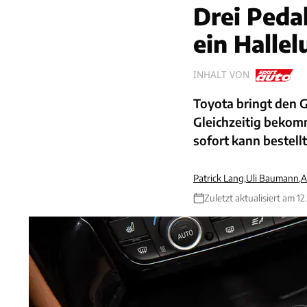
Drei Pedal
ein Hallel
INHALT VON
Toyota bringt den G
Gleichzeitig bekom
sofort kann bestell
Patrick Lang
,
Uli Baumann
,
A
Zuletzt aktualisiert am 12