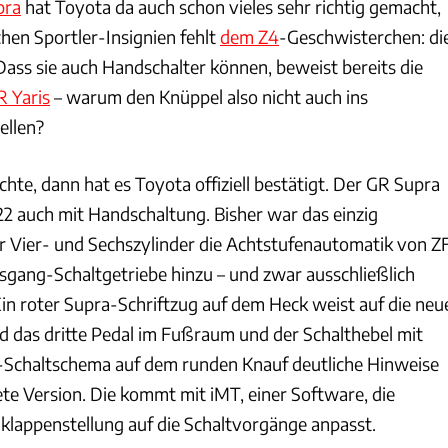
pra
hat Toyota da auch schon vieles sehr richtig gemacht,
chen Sportler-Insignien fehlt
dem Z4
-Geschwisterchen: di
Dass sie auch Handschalter können, beweist bereits die
 Yaris
– warum den Knüppel also nicht auch ins
ellen?
te, dann hat es Toyota offiziell bestätigt. Der GR Supra
 auch mit Handschaltung. Bisher war das einzig
ür Vier- und Sechszylinder die Achtstufenautomatik von ZF
ang-Schaltgetriebe hinzu – und zwar ausschließlich
Ein roter Supra-Schriftzug auf dem Heck weist auf die neu
nd das dritte Pedal im Fußraum und der Schalthebel mit
-Schaltschema auf dem runden Knauf deutliche Hinweise
te Version. Die kommt mit iMT, einer Software, die
klappenstellung auf die Schaltvorgänge anpasst.