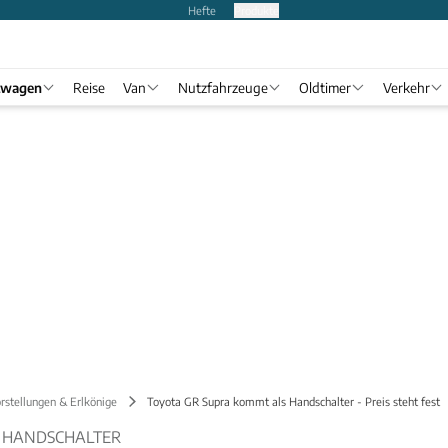
Hefte
Produkte
twagen
Reise
Van
Nutzfahrzeuge
Oldtimer
Verkehr
rstellungen & Erlkönige
Toyota GR Supra kommt als Handschalter - Preis steht fest
S HANDSCHALTER