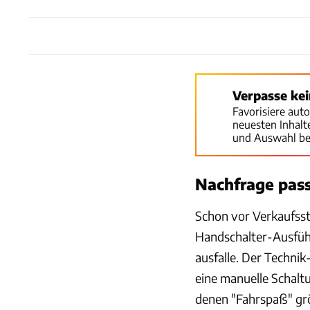
Verpasse ke
Favorisiere aut
neuesten Inhal
und Auswahl be
Nachfrage pas
Schon vor Verkaufss
Handschalter-Ausfüh
ausfalle. Der Techni
eine manuelle Schalt
denen "Fahrspaß" grö