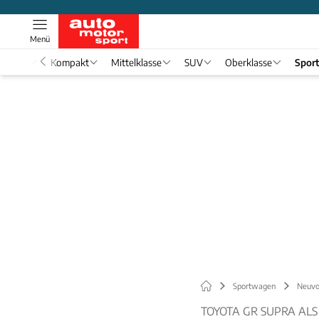
Menü
nwagen
Kompakt
Mittelklasse
SUV
Oberklasse
Spor
Sportwagen
Neuvo
TOYOTA GR SUPRA AL