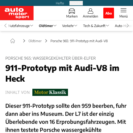
Hefte
Produkte
Abo
Marken
Anmelden
Menü
Nutzfahrzeuge
Oldtimer
Verkehr
Tech & Zukunft
Auto-Horos
Oldtimer
Porsche 965: 911-Prototyp mit Audi-V8
PORSCHE 965: WASSERGEKÜHLTER ÜBER-ELFER
911-Prototyp mit Audi-V8 im
Heck
INHALT VON
Dieser 911-Prototyp sollte den 959 beerben, fuhr
dann aber ins Museum. Der L7 ist der einzig
Überlebende von 16 Erprobungsfahrzeugen. Mit
ihnen testete Porsche wassergekühlte