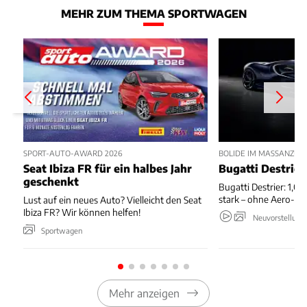
MEHR ZUM THEMA SPORTWAGEN
SPORT-AUTO-AWARD 2026
BOLIDE IM MASSANZUG
Seat Ibiza FR für ein halbes Jahr
Bugatti Destrier
geschenkt
Bugatti Destrier: 1,0
stark – ohne Aero-An
Lust auf ein neues Auto? Vielleicht den Seat
Ibiza FR? Wir können helfen!
Neuvorstellung
Sportwagen
Mehr anzeigen