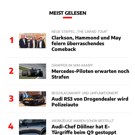
MEIST GELESEN
NEUE STAFFEL „THE GRAND TOUR“
Clarkson, Hammond und May
1
feiern überraschendes
Comeback
DÄMPFER IM WM-KAMPF
2
Mercedes-Piloten erwarten noch
Strafen
BESCHLAGNAHMT UND UMFUNKTIONIERT
3
Audi RS3 von Drogendealer wird
Polizeiauto
WERKZEUGE WAREN SCHON BESTELLT
4
Audi-Chef Döllner hat E-
Türgriffe beim Q9 gestoppt