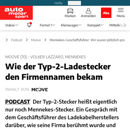
Hefte
Produkte
Abo
Marken
Anmelden
Menü
Videos
Formel 1
Kleinwagen
Kompakt
Mittelklasse
Podcast
Moove
Mennekes-Geschäftsführer: Wir waren plötzlich promi
MOOVE (70) - VOLKER LAZZARO, MENNEKES
Wie der Typ-2-Ladestecker
den Firmennamen bekam
INHALT VON
PODCAST
Der Typ-2-Stecker heißt eigentlich
nur noch Mennekes-Stecker. Ein Gespräch mit
dem Geschäftsführer des Ladekabelherstellers
darüber, wie seine Firma berühmt wurde und