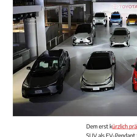
Dem erst k
ürzlich p
SUV als EV-Pendant 