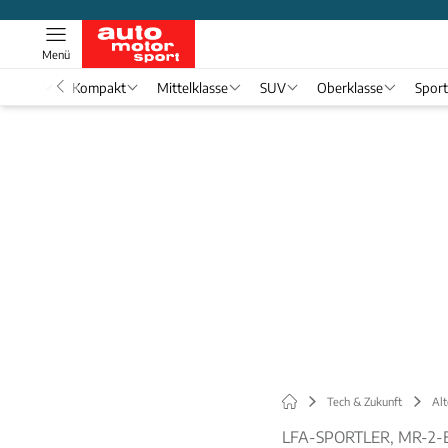
Menü
nwagen
Kompakt
Mittelklasse
SUV
Oberklasse
Spor
Tech & Zukunft
Alt
LFA-SPORTLER, MR-2-E