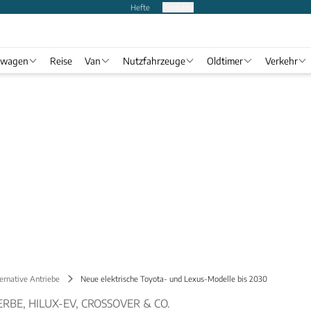
Hefte
Produkte
twagen
Reise
Van
Nutzfahrzeuge
Oldtimer
Verkehr
ernative Antriebe
Neue elektrische Toyota- und Lexus-Modelle bis 2030
RBE, HILUX-EV, CROSSOVER & CO.