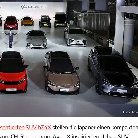
Foto: Toy
räsentierten SUV bZ4X
stellen die Japaner einen kompakte
zum CH-R, einen vom Aygo X inspirierten Urban-SUV