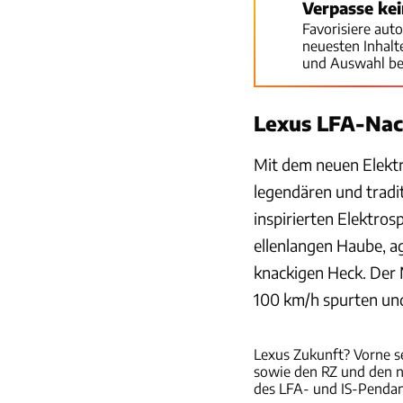
Verpasse ke
Favorisiere aut
neuesten Inhal
und Auswahl be
Lexus LFA-Nac
Mit dem neuen Elektr
legendären und tradi
inspirierten Elektros
ellenlangen Haube, a
knackigen Heck. Der M
100 km/h spurten und
Lexus Zukunft? Vorne s
sowie den RZ und den ne
des LFA- und IS-Pendant