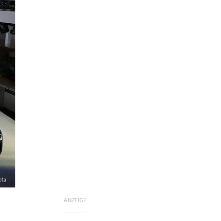
ota
ANZEIGE
n