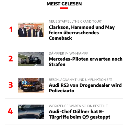
MEIST GELESEN
NEUE STAFFEL „THE GRAND TOUR“
Clarkson, Hammond und May
1
feiern überraschendes
Comeback
DÄMPFER IM WM-KAMPF
2
Mercedes-Piloten erwarten noch
Strafen
BESCHLAGNAHMT UND UMFUNKTIONIERT
3
Audi RS3 von Drogendealer wird
Polizeiauto
WERKZEUGE WAREN SCHON BESTELLT
4
Audi-Chef Döllner hat E-
Türgriffe beim Q9 gestoppt