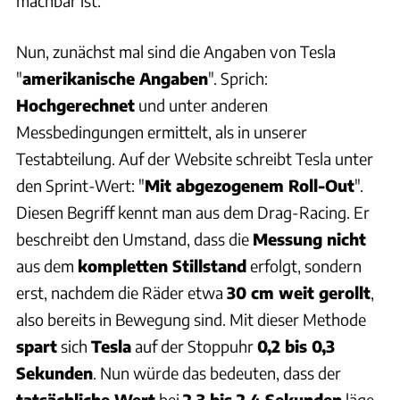
machbar ist.
Nun, zunächst mal sind die Angaben von Tesla
"
amerikanische Angaben
". Sprich:
Hochgerechnet
und unter anderen
Messbedingungen ermittelt, als in unserer
Testabteilung. Auf der Website schreibt Tesla unter
den Sprint-Wert: "
Mit abgezogenem Roll-Out
".
Diesen Begriff kennt man aus dem Drag-Racing. Er
beschreibt den Umstand, dass die
Messung nicht
aus dem
kompletten Stillstand
erfolgt, sondern
erst, nachdem die Räder etwa
30 cm weit gerollt
,
also bereits in Bewegung sind. Mit dieser Methode
spart
sich
Tesla
auf der Stoppuhr
0,2 bis 0,3
Sekunden
. Nun würde das bedeuten, dass der
tatsächliche Wert
bei
2,3 bis 2,4 Sekunden
läge,