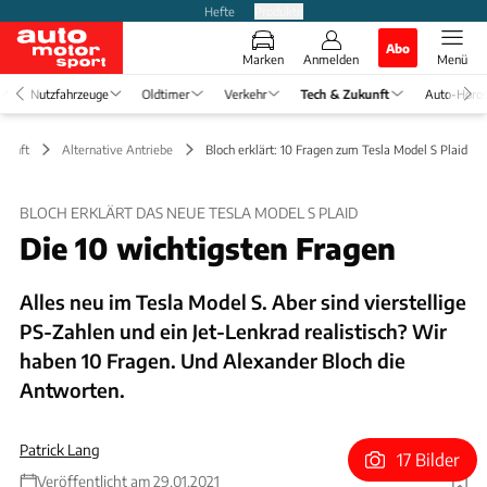
Hefte
Produkte
Abo
Marken
Anmelden
Menü
Nutzfahrzeuge
Oldtimer
Verkehr
Tech & Zukunft
Auto-Horo
ukunft
Alternative Antriebe
Bloch erklärt: 10 Fragen zum Tesla Model S Plaid
BLOCH ERKLÄRT DAS NEUE TESLA MODEL S PLAID
Die 10 wichtigsten Fragen
Alles neu im Tesla Model S. Aber sind vierstellige
PS-Zahlen und ein Jet-Lenkrad realistisch? Wir
haben 10 Fragen. Und Alexander Bloch die
Antworten.
Patrick Lang
17 Bilder
Veröffentlicht am 29.01.2021