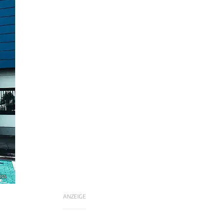
ics
ANZEIGE