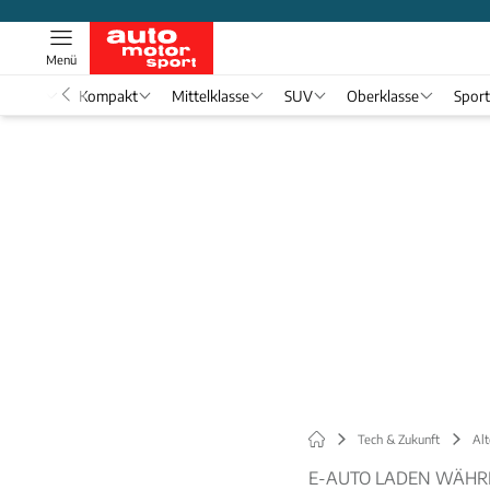
Menü
nwagen
Kompakt
Mittelklasse
SUV
Oberklasse
Spor
Tech & Zukunft
Alt
E-AUTO LADEN WÄHR