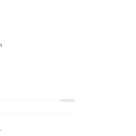
r
n
ANZEIGE
r