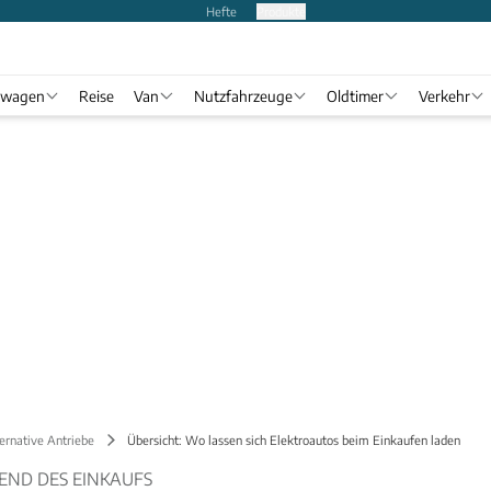
Hefte
Produkte
twagen
Reise
Van
Nutzfahrzeuge
Oldtimer
Verkehr
ernative Antriebe
Übersicht: Wo lassen sich Elektroautos beim Einkaufen laden
END DES EINKAUFS