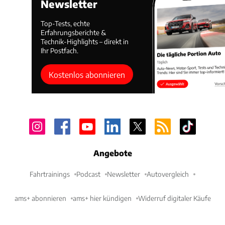
Newsletter
Top-Tests, echte
Erfahrungsberichte &
Technik-Highlights – direkt in
Ihr Postfach.
Kostenlos abonnieren
Angebote
Fahrtrainings
Podcast
Newsletter
Autovergleich
ams+ abonnieren
ams+ hier kündigen
Widerruf digitaler Käufe