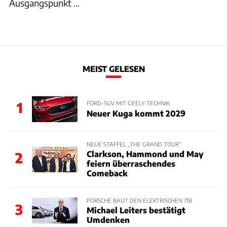
Ausgangspunkt ...
MEIST GELESEN
1
FORD-SUV MIT GEELY-TECHNIK
Neuer Kuga kommt 2029
NEUE STAFFEL „THE GRAND TOUR“
Clarkson, Hammond und May
2
feiern überraschendes
Comeback
PORSCHE BAUT DEN ELEKTRISCHEN 718
3
Michael Leiters bestätigt
Umdenken