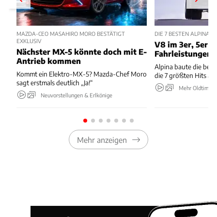
MAZDA-CEO MASAHIRO MORO BESTÄTIGT
DIE 7 BESTEN ALPINA
EXKLUSIV
V8 im 3er, 5er m
Nächster MX-5 könnte doch mit E-
Fahrleistungen
Antrieb kommen
Alpina baute die bes
Kommt ein Elektro-MX-5? Mazda-Chef Moro
die 7 größten Hits au
sagt erstmals deutlich „Ja!“
Mehr Oldtimer
Neuvorstellungen & Erlkönige
Mehr anzeigen