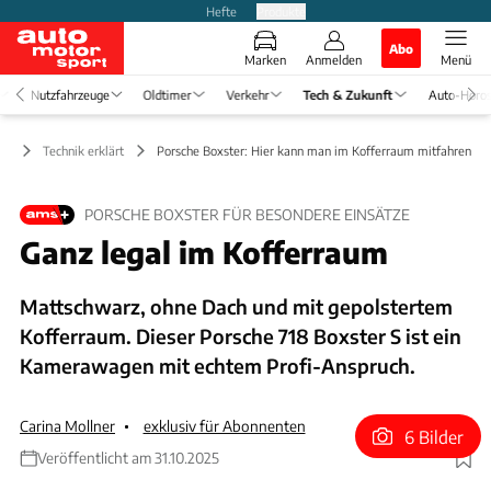
Hefte
Produkte
Abo
Marken
Anmelden
Menü
Nutzfahrzeuge
Oldtimer
Verkehr
Tech & Zukunft
Auto-Horo
ft
Technik erklärt
Porsche Boxster: Hier kann man im Kofferraum mitfahren
PORSCHE BOXSTER FÜR BESONDERE EINSÄTZE
Ganz legal im Kofferraum
Mattschwarz, ohne Dach und mit gepolstertem
Kofferraum. Dieser Porsche 718 Boxster S ist ein
Kamerawagen mit echtem Profi-Anspruch.
Carina Mollner
exklusiv für Abonnenten
6 Bilder
Veröffentlicht am 31.10.2025
Foto: Porsche