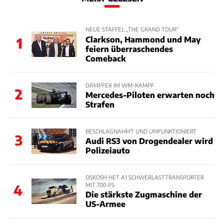
NEUE STAFFEL „THE GRAND TOUR“
Clarkson, Hammond und May
1
feiern überraschendes
Comeback
DÄMPFER IM WM-KAMPF
2
Mercedes-Piloten erwarten noch
Strafen
BESCHLAGNAHMT UND UMFUNKTIONIERT
3
Audi RS3 von Drogendealer wird
Polizeiauto
OSKOSH HET A1 SCHWERLASTTRANSPORTER
MIT 700 PS
4
Die stärkste Zugmaschine der
US-Armee