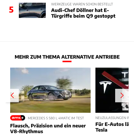
WERKZEUGE WAREN SCHON BESTELLT
5
Audi-Chef Döllner hat E-
Türgriffe beim Q9 gestoppt
MEHR ZUM THEMA ALTERNATIVE ANTRIEBE
NEUZULASSUNGEN IM JU
MERCEDES S 580 L 4MATIC IM TEST
Für E-Autos läuft
Flausch, Präzision und ein neuer
Tesla
V8-Rhythmus