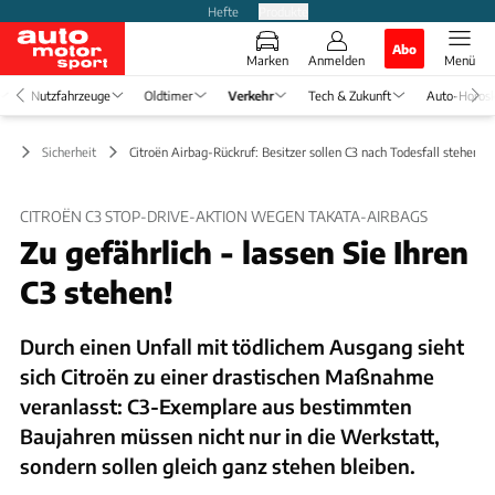
Hefte
Produkte
Abo
Marken
Anmelden
Menü
Nutzfahrzeuge
Oldtimer
Verkehr
Tech & Zukunft
Auto-Horos
hr
Sicherheit
Citroën Airbag-Rückruf: Besitzer sollen C3 nach Todesfall stehen l
CITROËN C3 STOP-DRIVE-AKTION WEGEN TAKATA-AIRBAGS
Zu gefährlich - lassen Sie Ihren
C3 stehen!
Durch einen Unfall mit tödlichem Ausgang sieht
sich Citroën zu einer drastischen Maßnahme
veranlasst: C3-Exemplare aus bestimmten
Baujahren müssen nicht nur in die Werkstatt,
sondern sollen gleich ganz stehen bleiben.