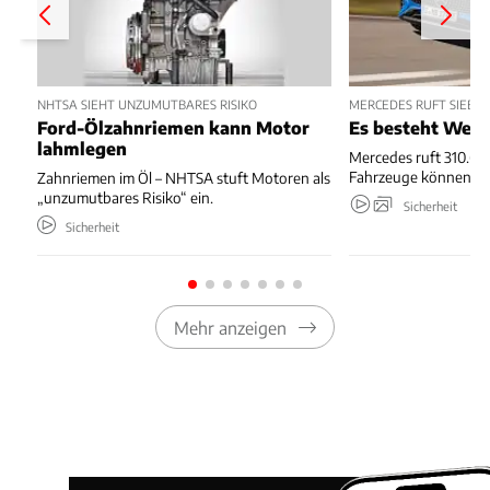
NHTSA SIEHT UNZUMUTBARES RISIKO
MERCEDES RUFT SIEBE
Ford-Ölzahnriemen kann Motor
Es besteht Wegr
lahmlegen
Mercedes ruft 310.667
Fahrzeuge können we
Zahnriemen im Öl – NHTSA stuft Motoren als
„unzumutbares Risiko“ ein.
Sicherheit
Sicherheit
Mehr anzeigen