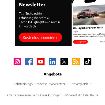
Newsletter
Top-Tests, echte
Erfahrungsberichte &
Technik-Highlights – direkt in
Ihr Postfach.
Kostenlos abonnieren
Angebote
Fahrtrainings
Podcast
Newsletter
Autovergleich
ams+ abonnieren
ams+ hier kündigen
Widerruf digitaler Käufe