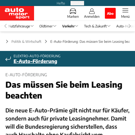
Hefte
Produkte
Abo
Marken
Anmelden
Menü
Nutzfahrzeuge
Oldtimer
Verkehr
Tech & Zukunft
Auto-Horos
hr
Politik & Wirtschaft
E-Auto-Förderung: Das müssen Sie beim Leasing beach
ELEKTRO-AUTO-FÖRDERUNG
E-Auto-Förderung
E-AUTO-FÖRDERUNG
Das müssen Sie beim Leasing
beachten
Die neue E-Auto-Prämie gilt nicht nur für Käufer,
sondern auch für private Leasingnehmer. Damit
will die Bundesregierung sicherstellen, dass
auch Haushalte ohne Kaufabsicht vom