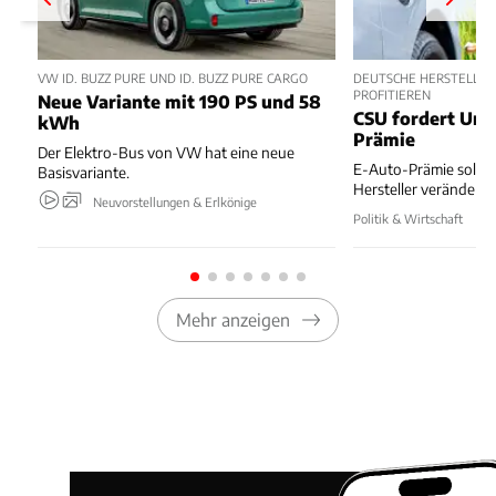
VW ID. BUZZ PURE UND ID. BUZZ PURE CARGO
DEUTSCHE HERSTELLER
PROFITIEREN
Neue Variante mit 190 PS und 58
CSU fordert Um
kWh
Prämie
Der Elektro-Bus von VW hat eine neue
E-Auto-Prämie soll z
Basisvariante.
Hersteller verändert
Neuvorstellungen & Erlkönige
Politik & Wirtschaft
Mehr anzeigen