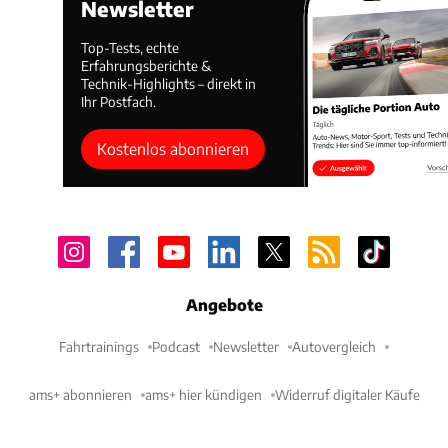
Newsletter
Top-Tests, echte
Erfahrungsberichte &
Technik-Highlights – direkt in
Ihr Postfach.
Kostenlos abonnieren
Angebote
Fahrtrainings
Podcast
Newsletter
Autovergleich
ams+ abonnieren
ams+ hier kündigen
Widerruf digitaler Käufe