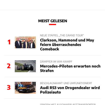
MEIST GELESEN
NEUE STAFFEL „THE GRAND TOUR“
Clarkson, Hammond und May
1
feiern überraschendes
Comeback
DÄMPFER IM WM-KAMPF
2
Mercedes-Piloten erwarten noch
Strafen
BESCHLAGNAHMT UND UMFUNKTIONIERT
3
Audi RS3 von Drogendealer wird
Polizeiauto
OSKOSH HET A1 SCHWERLASTTRANSPORTER