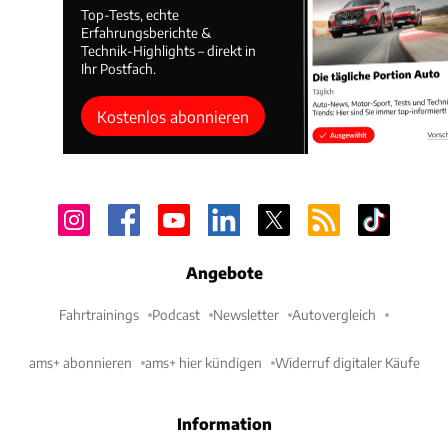
Top-Tests, echte
Erfahrungsberichte &
Technik-Highlights – direkt in
Ihr Postfach.
Kostenlos abonnieren
Angebote
Fahrtrainings
Podcast
Newsletter
Autovergleich
ams+ abonnieren
ams+ hier kündigen
Widerruf digitaler Käufe
Information