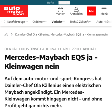
Hefte
Produkte
Abo
Marken
Anmelden
Menü
Nutzfahrzeuge
Oldtimer
Verkehr
Tech & Zukunft
Auto-Horos
tschaft
Daimler-Chef Ola Källenius: Mercedes-Maybach EQS ja - Kleinwagen nein
OLA KÄLLENIUS DRINGT AUF KNALLHARTE PROFITABILITÄT
Mercedes-Maybach EQS ja -
Kleinwagen nein
Auf dem auto-motor-und-sport-Kongress hat
Daimler-Chef Ola Källenius einen elektrischen
Maybach angekündigt. Ein Mercedes-
Kleinwagen kommt hingegen nicht – und ohne
Profit geht gar nichts mehr.