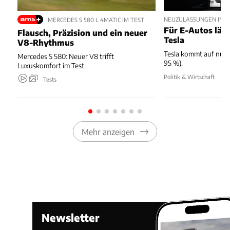
NEUZULASSUNGEN IM JU
MERCEDES S 580 L 4MATIC IM TEST
Für E-Autos läuft
Flausch, Präzision und ein neuer
Tesla
V8-Rhythmus
Tesla kommt auf nur 
Mercedes S 580: Neuer V8 trifft
95 %).
Luxuskomfort im Test.
Politik & Wirtschaft
Tests
Mehr anzeigen
Newsletter