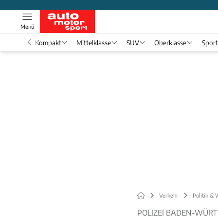
Menü
nwagen
Kompakt
Mittelklasse
SUV
Oberklasse
Spor
Verkehr
Politik & 
POLIZEI BADEN-WÜR