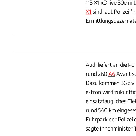
113 X1 xDrive 30e mi
X1
sind laut Polizei 
Ermittlungsdezernate
Audi liefert an die P
rund 260
A6
Avant so
Dazu kommen 36 zivi
e-tron wird zukünftig
einsatztaugliches Ele
rund 540 km eingeset
Fuhrpark der Polizei
sagte Innenminister 