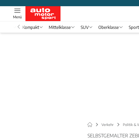
Menü
nwagen
Kompakt
Mittelklasse
SUV
Oberklasse
Spor
Verkehr
Politik & 
SELBSTGEMALTER ZEB