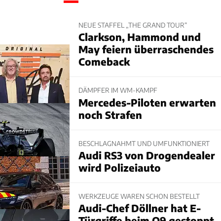
NEUE STAFFEL „THE GRAND TOUR“
Clarkson, Hammond und
May feiern überraschendes
Comeback
DÄMPFER IM WM-KAMPF
Mercedes-Piloten erwarten
noch Strafen
BESCHLAGNAHMT UND UMFUNKTIONIERT
Audi RS3 von Drogendealer
wird Polizeiauto
WERKZEUGE WAREN SCHON BESTELLT
Audi-Chef Döllner hat E-
Türgriffe beim Q9 gestoppt