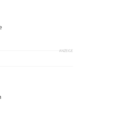
e
ANZEIGE
h