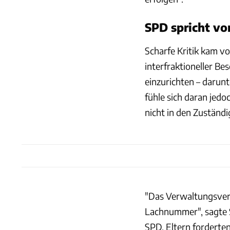
SPD spricht v
Scharfe Kritik kam vo
interfraktioneller Be
einzurichten – darun
fühle sich daran jed
nicht in den Zuständi
"Das Verwaltungsver
Lachnummer", sagte S
SPD. Eltern forderten