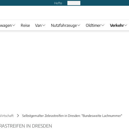
Hefte
Produkte
twagen
Reise
Van
Nutzfahrzeuge
Oldtimer
Verkehr
Wirtschaft
Selbstgemalter Zebrastreifen in Dresden: "Bundesweite Lachnummer"
RASTREIFEN IN DRESDEN