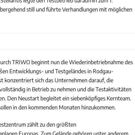
tellantis legte den Testbetrieb daraufhin zum 1.
ergehend still und führte Verhandlungen mit möglichen
urch TRIWO beginnt nun die Wiederinbetriebnahme des
ßen Entwicklungs- und Testgeländes in Rodgau-
 konzentriert sich das Unternehmen darauf, die
vollständig in Betrieb zu nehmen und die Testaktivitäten
len. Den Neustart begleitet ein siebenköpfiges Kernteam.
 sollen in den kommenden Monaten hinzukommen.
estzentrum zählt zu den größten
nlagen Europas. Zum Gelände gehören unter anderem