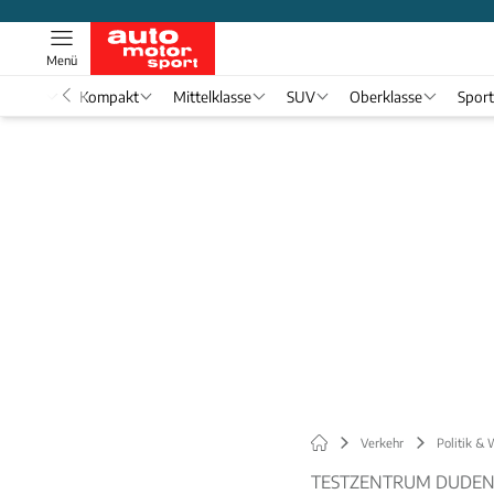
Menü
nwagen
Kompakt
Mittelklasse
SUV
Oberklasse
Spor
Verkehr
Politik & 
TESTZENTRUM DUDEN