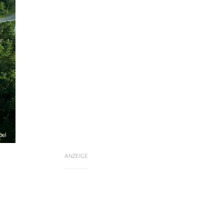
pel
ANZEIGE