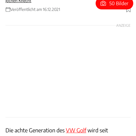
Jochen Knecht
50 Bilder
Veröffentlicht am 16.12.2021
Foto: Tyson Jopson / auto-motor-und-sport.de
ANZEIGE
Die achte Generation des
VW Golf
wird seit