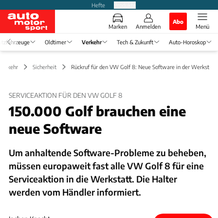
Hefte
Produkte
Abo
Marken
Anmelden
Menü
tzfahrzeuge
Oldtimer
Verkehr
Tech & Zukunft
Auto-Horoskop
Verkehr
Sicherheit
Rückruf für den VW Golf 8: Neue Software in der Werkstatt
SERVICEAKTION FÜR DEN VW GOLF 8
150.000 Golf brauchen eine
neue Software
Um anhaltende Software-Probleme zu beheben,
müssen europaweit fast alle VW Golf 8 für eine
Serviceaktion in die Werkstatt. Die Halter
werden vom Händler informiert.