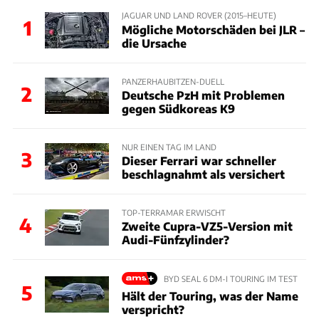
JAGUAR UND LAND ROVER (2015–HEUTE)
1
Mögliche Motorschäden bei JLR –
die Ursache
PANZERHAUBITZEN-DUELL
2
Deutsche PzH mit Problemen
gegen Südkoreas K9
NUR EINEN TAG IM LAND
3
Dieser Ferrari war schneller
beschlagnahmt als versichert
TOP-TERRAMAR ERWISCHT
4
Zweite Cupra-VZ5-Version mit
Audi-Fünfzylinder?
BYD SEAL 6 DM-I TOURING IM TEST
5
Hält der Touring, was der Name
verspricht?