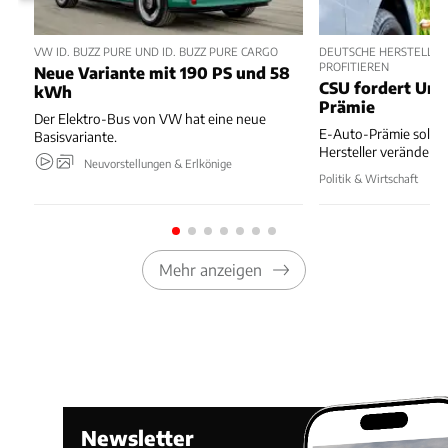
VW ID. BUZZ PURE UND ID. BUZZ PURE CARGO
DEUTSCHE HERSTELLER
PROFITIEREN
Neue Variante mit 190 PS und 58
CSU fordert Um
kWh
Prämie
Der Elektro-Bus von VW hat eine neue
E-Auto-Prämie soll z
Basisvariante.
Hersteller verändert
Neuvorstellungen & Erlkönige
Politik & Wirtschaft
Mehr anzeigen
Newsletter