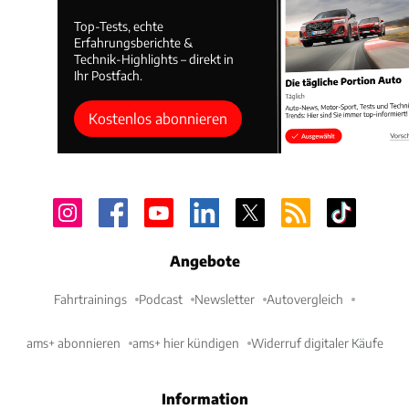
Top-Tests, echte
Erfahrungsberichte &
Technik-Highlights – direkt in
Ihr Postfach.
Kostenlos abonnieren
Angebote
Fahrtrainings
Podcast
Newsletter
Autovergleich
ams+ abonnieren
ams+ hier kündigen
Widerruf digitaler Käufe
Information