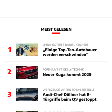
MEIST GELESEN
CHINA-EXPERTE DANIEL KIRCHERT
1
„Einige Top-Ten-Autobauer
werden verschwinden“
2
FORD-SUV MIT GEELY-TECHNIK
Neuer Kuga kommt 2029
WERKZEUGE WAREN SCHON BESTELLT
3
Audi-Chef Döllner hat E-
Türgriffe beim Q9 gestoppt