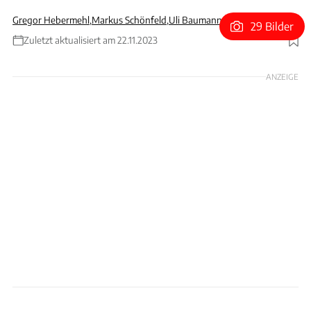
Gregor Hebermehl
,
Markus Schönfeld
,
Uli Baumann (Co-Autor)
29 Bilder
Zuletzt aktualisiert am 22.11.2023
Foto: Volkswagen AG
ANZEIGE