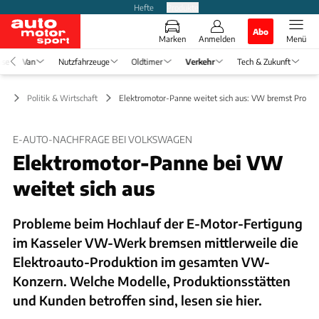
Hefte
Produkte
Abo
Marken
Anmelden
Menü
ise
Van
Nutzfahrzeuge
Oldtimer
Verkehr
Tech & Zukunft
hr
Politik & Wirtschaft
Elektromotor-Panne weitet sich aus: VW bremst Produk
E-AUTO-NACHFRAGE BEI VOLKSWAGEN
Elektromotor-Panne bei VW
weitet sich aus
Probleme beim Hochlauf der E-Motor-Fertigung
im Kasseler VW-Werk bremsen mittlerweile die
Elektroauto-Produktion im gesamten VW-
Konzern. Welche Modelle, Produktionsstätten
und Kunden betroffen sind, lesen sie hier.