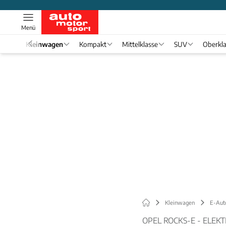
Menü
el 1
Kleinwagen
Kompakt
Mittelklasse
SUV
Oberkl
Kleinwagen
E-Aut
OPEL ROCKS-E - ELEK