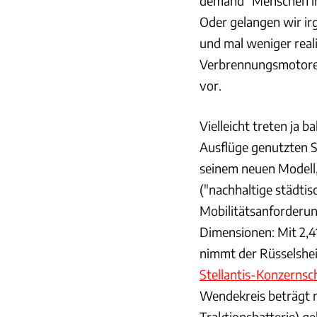
demand" Menschen in
Oder gelangen wir ir
und mal weniger realis
Verbrennungsmotoren
vor.
Vielleicht treten ja b
Ausflüge genutzten 
seinem neuen Modell,
("nachhaltige städtis
Mobilitätsanforderun
Dimensionen: Mit 2,4
nimmt der Rüsselshe
Stellantis-Konzernsc
Wendekreis beträgt n
Traktionsbatterie) geh