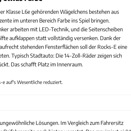
der Klasse L6e gehörenden Wägelchens bestehen aus
ente im unteren Bereich Farbe ins Spiel bringen.
nker arbeiten mit LED-Technik, und die Seitenscheiben
älfte aufklappen statt vollständig versenken. Dank der
ufrecht stehenden Fensterflächen soll der Rocks-E eine
ten. Typisch Stadtauto: Die 14-Zoll-Räder zeigen sich
ückt. Das schafft Platz im Innenraum.
Opel Automobile GmbH
s-e auf's Wesentliche reduziert.
h ungewöhnliche Lösungen. Im Vergleich zum Fahrersitz