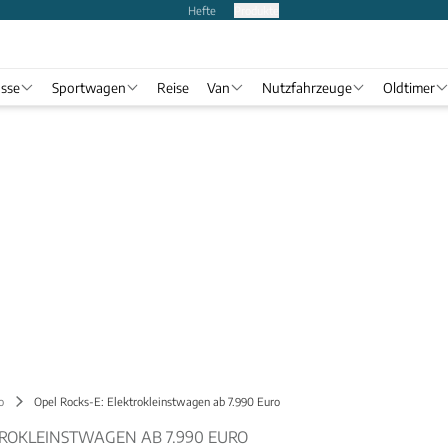
Hefte
Produkte
asse
Sportwagen
Reise
Van
Nutzfahrzeuge
Oldtimer
o
Opel Rocks-E: Elektrokleinstwagen ab 7.990 Euro
TROKLEINSTWAGEN AB 7.990 EURO