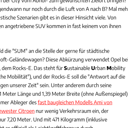
 der City vom Abhol- zum gewünschten Zielort bringen?
gendwann nur noch durch die Luft von A nach B? Mal meh
tische Szenarien gibt es in dieser Hinsicht viele. Von
 angetriebene SUV kommen in fast keinem von ihnen
ald die "SUM" an die Stelle der gerne für städtische
Soft-Geländewagen? Diese Abkürzung verwendet Opel be
 dem Rocks-E. Das steht für
S
ustainable
U
rban
M
obility
che Mobilität"), und der Rocks-E soll die "Antwort auf die
gen unserer Zeit" sein. Unter anderem durch seine
1 Meter Länge und 1,39 Meter Breite (ohne Außenspiegel)
imer Ableger des
fast baugleichen Modells Ami von
hwester Citroen
nur wenig Verkehrsraum ein, der
ur 7,20 Meter. Und mit 471 Kilogramm (inklusive
t er offiziell als Leichtkraftfahrzeug durch.