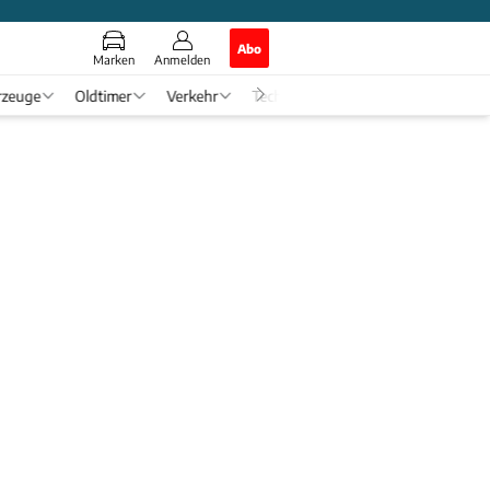
Abo
Marken
Anmelden
rzeuge
Oldtimer
Verkehr
Tech & Zukunft
Auto-Horosko