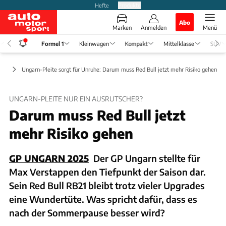
Hefte
Produkte
Abo
Marken
Anmelden
Menü
Formel 1
Kleinwagen
Kompakt
Mittelklasse
SUV
ews
Ungarn-Pleite sorgt für Unruhe: Darum muss Red Bull jetzt mehr Risiko gehen
UNGARN-PLEITE NUR EIN AUSRUTSCHER?
Darum muss Red Bull jetzt
mehr Risiko gehen
GP UNGARN 2025
Der GP Ungarn stellte für
Max Verstappen den Tiefpunkt der Saison dar.
Sein Red Bull RB21 bleibt trotz vieler Upgrades
eine Wundertüte. Was spricht dafür, dass es
nach der Sommerpause besser wird?