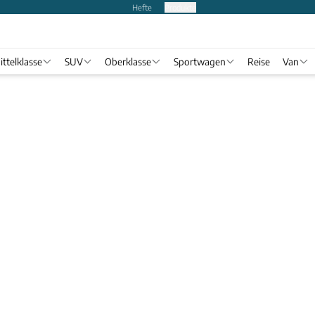
Hefte
Produkte
ittelklasse
SUV
Oberklasse
Sportwagen
Reise
Van