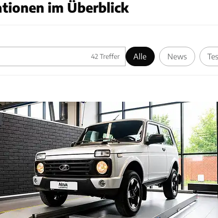
tionen im Überblick
Alle
News
Tes
42
Treffer