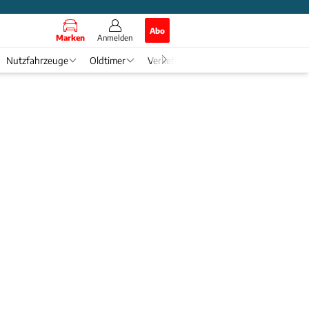
Abo
Marken
Anmelden
Nutzfahrzeuge
Oldtimer
Verkehr
Tech & Zukunft
Auto