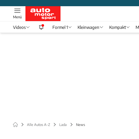
Menü
Videos
Formel 1
Kleinwagen
Kompakt
M
Alle Autos A-Z
Lada
News