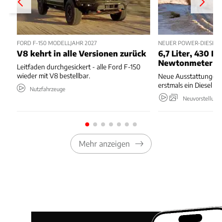
FORD F-150 MODELLJAHR 2027
NEUER POWER-DIESEL 
V8 kehrt in alle Versionen zurück
6,7 Liter, 430 PS
Newtonmeter
Leitfaden durchgesickert - alle Ford F-150
wieder mit V8 bestellbar.
Neue Ausstattungen,
erstmals ein Diesel 
Nutzfahrzeuge
Neuvorstellung
Mehr anzeigen