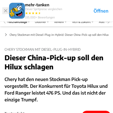
Hefte
Produkte
mehr-tanken
Clever Spritpreise vergleichen
Öffnen
Abo
★
★
★
★
★
★
Marken
Anmelden
Menü
335.000+
Bewertungen
Nutzfahrzeuge
Oldtimer
Verkehr
Tech & Zukunft
Auto-Horo
ge
Chery Stockman mit Diesel-Plug-in-Hybrid: Dieser China-Pick-up soll den Hilux sc
CHERY STOCKMAN MIT DIESEL-PLUG-IN-HYBRID
Dieser China-Pick-up soll den
Hilux schlagen
Chery hat den neuen Stockman Pick-up
vorgestellt. Der Konkurrent für Toyota Hilux und
Ford Ranger leistet 476 PS. Und das ist nicht der
einzige Trumpf.