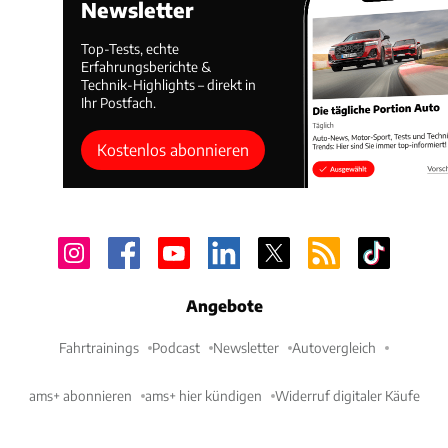
Newsletter
Top-Tests, echte
Erfahrungsberichte &
Technik-Highlights – direkt in
Ihr Postfach.
Kostenlos abonnieren
Angebote
Fahrtrainings
Podcast
Newsletter
Autovergleich
ams+ abonnieren
ams+ hier kündigen
Widerruf digitaler Käufe