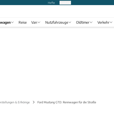
Hefte
Produkte
twagen
Reise
Van
Nutzfahrzeuge
Oldtimer
Verkehr
rstellungen & Erlkönige
Ford Mustang GTD: Rennwagen für die Straße