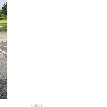
ord
ANZEIGE