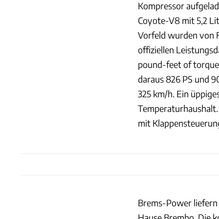
Kompressor aufgelad
Coyote-V8 mit 5,2 Li
Vorfeld wurden von F
offiziellen Leistungs
pound-feet of torque
daraus 826 PS und 9
325 km/h. Ein üppige
Temperaturhaushalt. 
mit Klappensteuerun
Brems-Power liefern
Hause Brembo. Die ko