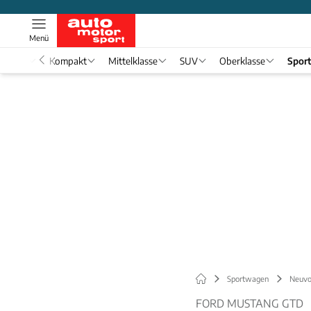
Menü
nwagen
Kompakt
Mittelklasse
SUV
Oberklasse
Spor
Sportwagen
Neuvo
FORD MUSTANG GTD