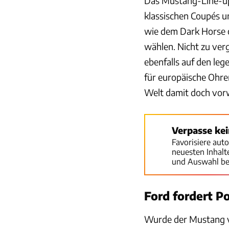
Das Mustang-Line-up 
klassischen Coupés 
wie dem Dark Horse 
wählen. Nicht zu ver
ebenfalls auf den le
für europäische Ohren
Welt damit doch vor
Verpasse ke
Favorisiere aut
neuesten Inhal
und Auswahl be
Ford fordert P
Wurde der Mustang v