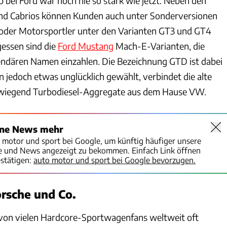
bei Ford war noch nie so stark wie jetzt. Neben den
und Cabrios können Kunden auch unter Sonderversionen
oder Motorsportler unter den Varianten GT3 und GT4
gessen sind die
Ford Mustang
Mach-E-Varianten, die
gendären Namen einzahlen. Die Bezeichnung GTD ist dabei
 jedoch etwas unglücklich gewählt, verbindet die alte
wiegend Turbodiesel-Aggregate aus dem Hause VW.
ine News mehr
o motor und sport bei Google, um künftig häufiger unsere
te und News angezeigt zu bekommen. Einfach Link öffnen
stätigen:
auto motor und sport bei Google bevorzugen.
orsche und Co.
on vielen Hardcore-Sportwagenfans weltweit oft