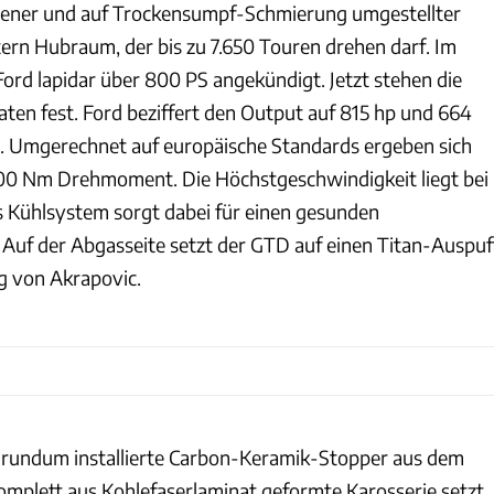
ener und auf Trockensumpf-Schmierung umgestellter
tern Hubraum, der bis zu 7.650 Touren drehen darf. Im
ord lapidar über 800 PS angekündigt. Jetzt stehen die
daten fest. Ford beziffert den Output auf 815 hp und 664
. Umgerechnet auf europäische Standards ergeben sich
00 Nm Drehmoment. Die Höchstgeschwindigkeit liegt bei
s Kühlsystem sorgt dabei für einen gesunden
Auf der Abgasseite setzt der GTD auf einen Titan-Auspuf
g von Akrapovic.
 rundum installierte Carbon-Keramik-Stopper aus dem
mplett aus Kohlefaserlaminat geformte Karosserie setzt