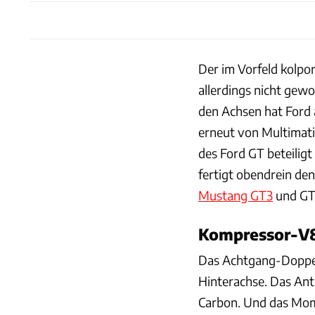
Der im Vorfeld kolpo
allerdings nicht gew
den Achsen hat Ford a
erneut von Multimati
des Ford GT beteilig
fertigt obendrein de
Mustang GT3
und GT
Kompressor-V8
Das Achtgang-Doppel
Hinterachse. Das An
Carbon. Und das Mome