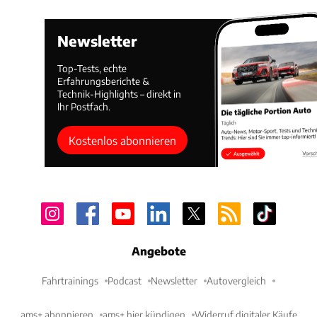
Newsletter
Top-Tests, echte
Erfahrungsberichte &
Technik-Highlights – direkt in
Ihr Postfach.
Kostenlos abonnieren
Angebote
Fahrtrainings
Podcast
Newsletter
Autovergleich
ams+ abonnieren
ams+ hier kündigen
Widerruf digitaler Käufe