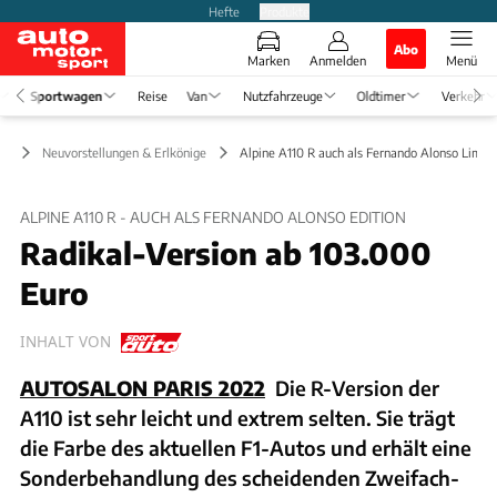
Hefte
Produkte
Abo
Marken
Anmelden
Menü
Sportwagen
Reise
Van
Nutzfahrzeuge
Oldtimer
Verkehr
en
Neuvorstellungen & Erlkönige
Alpine A110 R auch als Fernando Alonso Limite
ALPINE A110 R - AUCH ALS FERNANDO ALONSO EDITION
Radikal-Version ab 103.000
Euro
INHALT VON
AUTOSALON PARIS 2022
Die R-Version der
A110 ist sehr leicht und extrem selten. Sie trägt
die Farbe des aktuellen F1-Autos und erhält eine
Sonderbehandlung des scheidenden Zweifach-