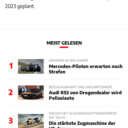
2023 geplant.
MEIST GELESEN
DÄMPFER IM WM-KAMPF
1
Mercedes-Piloten erwarten noch
Strafen
BESCHLAGNAHMT UND UMFUNKTIONIERT
2
Audi RS3 von Drogendealer wird
Polizeiauto
OSKOSH HET A1 SCHWERLASTTRANSPORTER
MIT 700 PS
3
Die stärkste Zugmaschine der