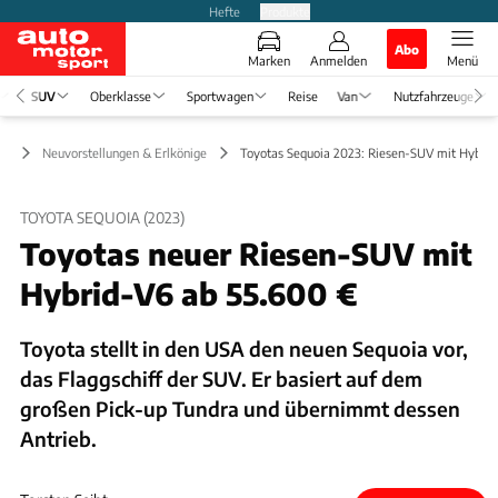
Hefte
Produkte
Abo
Marken
Anmelden
Menü
SUV
Oberklasse
Sportwagen
Reise
Van
Nutzfahrzeuge
UV
Neuvorstellungen & Erlkönige
Toyotas Sequoia 2023: Riesen-SUV mit Hybrid
TOYOTA SEQUOIA (2023)
Toyotas neuer Riesen-SUV mit
Hybrid-V6 ab 55.600 €
Toyota stellt in den USA den neuen Sequoia vor,
das Flaggschiff der SUV. Er basiert auf dem
großen Pick-up Tundra und übernimmt dessen
Antrieb.