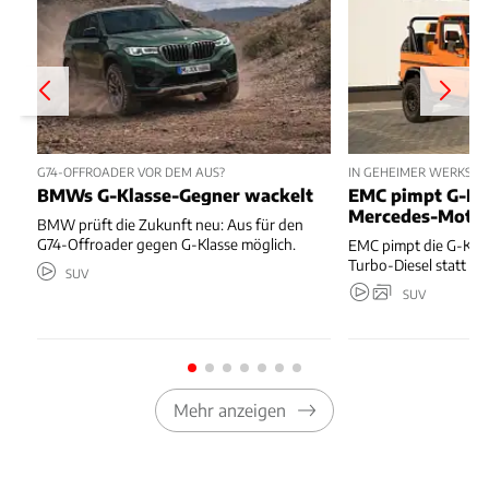
G74-OFFROADER VOR DEM AUS?
IN GEHEIMER WERKSTAT
BMWs G-Klasse-Gegner wackelt
EMC pimpt G-Kl
Mercedes-Moto
BMW prüft die Zukunft neu: Aus für den
G74-Offroader gegen G-Klasse möglich.
EMC pimpt die G-Kla
Turbo-Diesel statt T
SUV
SUV
Mehr anzeigen