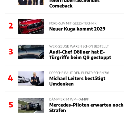
feiern überraschendes
Comeback
2
FORD-SUV MIT GEELY-TECHNIK
Neuer Kuga kommt 2029
WERKZEUGE WAREN SCHON BESTELLT
3
Audi-Chef Döllner hat E-
Türgriffe beim Q9 gestoppt
PORSCHE BAUT DEN ELEKTRISCHEN 718
4
Michael Leiters bestätigt
Umdenken
DÄMPFER IM WM-KAMPF
5
Mercedes-Piloten erwarten noch
Strafen