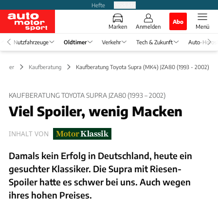
Hefte
Produkte
Abo
Marken
Anmelden
Menü
Nutzfahrzeuge
Oldtimer
Verkehr
Tech & Zukunft
Auto-Horos
dtimer
Kaufberatung
Kaufberatung Toyota Supra (MK4) JZA80 (1993 - 2002)
KAUFBERATUNG TOYOTA SUPRA JZA80 (1993 – 2002)
Viel Spoiler, wenig Macken
INHALT VON
Damals kein Erfolg in Deutschland, heute ein
gesuchter Klassiker. Die Supra mit Riesen-
Spoiler hatte es schwer bei uns. Auch wegen
ihres hohen Preises.