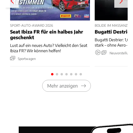
SPORT-AUTO-AWARD 2026
BOLIDE IM MASSANZUG
Seat Ibiza FR für ein halbes Jahr
Bugatti Destrier
geschenkt
Bugatti Destrier: 1,0
stark – ohne Aero-An
Lust auf ein neues Auto? Vielleicht den Seat
Ibiza FR? Wir können helfen!
Neuvorstellung
Sportwagen
Mehr anzeigen