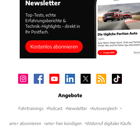
Newsletter
Top-Tests, echte
Erfahrungsberichte &
Technik-Highlights – direkt in
Ihr Postfach.
Kostenlos abonnieren
Angebote
Fahrtrainings
Podcast
Newsletter
Autovergleich
ams+ abonnieren
ams+ hier kündigen
Widerruf digitaler Käufe