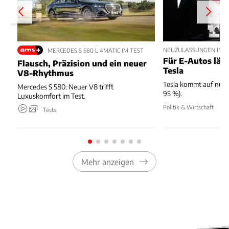
NEUZULASSUNGEN IM JU
MERCEDES S 580 L 4MATIC IM TEST
Für E-Autos läuft
Flausch, Präzision und ein neuer
Tesla
V8-Rhythmus
Tesla kommt auf nur 
Mercedes S 580: Neuer V8 trifft
95 %).
Luxuskomfort im Test.
Politik & Wirtschaft
Tests
Mehr anzeigen