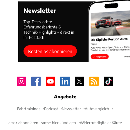
Newsletter
Top-Tests, echte
Erfahrungsberichte &
Technik-Highlights – direkt in
Ihr Postfach.
Kostenlos abonnieren
Angebote
Fahrtrainings
Podcast
Newsletter
Autovergleich
ams+ abonnieren
ams+ hier kündigen
Widerruf digitaler Käufe