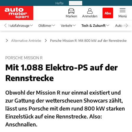
Hefte
Produkte
Abo
Marken
Anmelden
Menü
Nutzfahrzeuge
Oldtimer
Verkehr
Tech & Zukunft
Auto-Horo
ft
Alternative Antriebe
Porsche Mission R: Mit 800 kW auf der Rennstrecke
PORSCHE MISSION R
Mit 1.088 Elektro-PS auf der
Rennstrecke
Obwohl der Mission R nur einmal existiert und
zur Gattung der wetterscheuen Showcars zählt,
lässt uns Porsche mit dem rund 800 kW starken
Einzelstück auf eine Rennstrecke. Also:
Anschnallen.