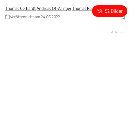
Thomas Gerhardt
,
Andreas Of-Allinger
,
Thomas Ranki-Harloff
52 Bilder
Veröffentlicht am 24.06.2022
Foto: Rossen Gargolov
ANZEIGE