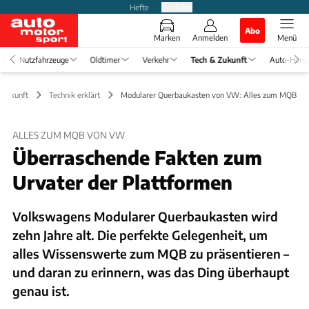
Hefte
Produkte
Abo
Marken
Anmelden
Menü
Nutzfahrzeuge
Oldtimer
Verkehr
Tech & Zukunft
Auto-Horo
 Zukunft
Technik erklärt
Modularer Querbaukasten von VW: Alles zum MQB
ALLES ZUM MQB VON VW
Überraschende Fakten zum
Urvater der Plattformen
Volkswagens Modularer Querbaukasten wird
zehn Jahre alt. Die perfekte Gelegenheit, um
alles Wissenswerte zum MQB zu präsentieren –
und daran zu erinnern, was das Ding überhaupt
genau ist.