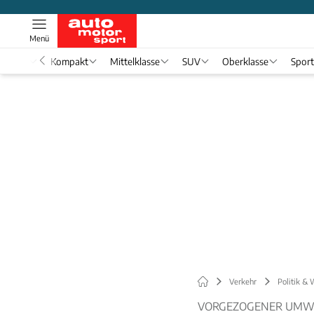
Menü
nwagen
Kompakt
Mittelklasse
SUV
Oberklasse
Spor
Verkehr
Politik & 
VORGEZOGENER UMW