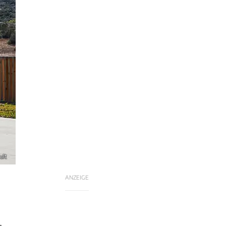
ult
ANZEIGE