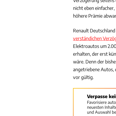
Verzögerung seitens
nicht eben einfacher,
höhere Prämie abwar
Renault Deutschland
verständichen Verzö
Elektroautos um 2.000
erhalten, der erst k
wäre. Denn der bishe
angetriebene Autos, de
vor gültig.
Verpasse ke
Favorisiere aut
neuesten Inhal
und Auswahl be