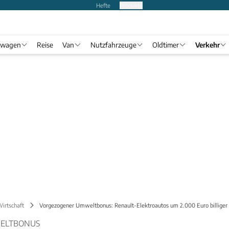
Hefte
Produkte
twagen
Reise
Van
Nutzfahrzeuge
Oldtimer
Verkehr
Wirtschaft
Vorgezogener Umweltbonus: Renault-Elektroautos um 2.000 Euro billiger
ELTBONUS