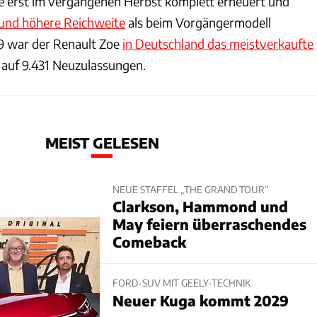
e erst im vergangenen Herbst komplett erneuert und
und höhere Reichweite
als beim Vorgängermodell
019 war der Renault Zoe
in Deutschland das meistverkaufte
auf 9.431 Neuzulassungen.
MEIST GELESEN
NEUE STAFFEL „THE GRAND TOUR“
Clarkson, Hammond und
May feiern überraschendes
Comeback
FORD-SUV MIT GEELY-TECHNIK
Neuer Kuga kommt 2029