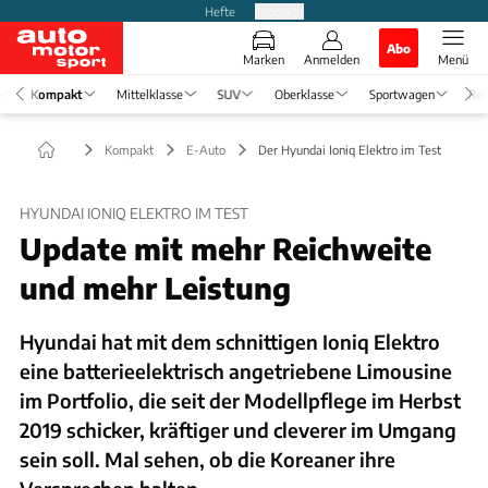
Hefte
Produkte
Abo
Marken
Anmelden
Menü
Kompakt
Mittelklasse
SUV
Oberklasse
Sportwagen
Rei
Kompakt
E-Auto
Der Hyundai Ioniq Elektro im Test
HYUNDAI IONIQ ELEKTRO IM TEST
Update mit mehr Reichweite
und mehr Leistung
Hyundai hat mit dem schnittigen Ioniq Elektro
eine batterieelektrisch angetriebene Limousine
im Portfolio, die seit der Modellpflege im Herbst
2019 schicker, kräftiger und cleverer im Umgang
sein soll. Mal sehen, ob die Koreaner ihre