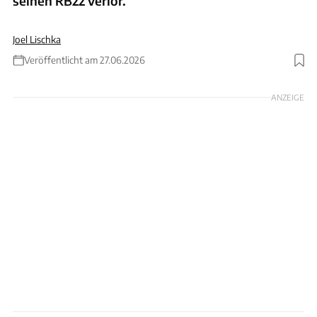
seinen RB22 verlor.
Joel Lischka
Veröffentlicht am 27.06.2026
Foto: Peter Fox via Getty Images
ANZEIGE