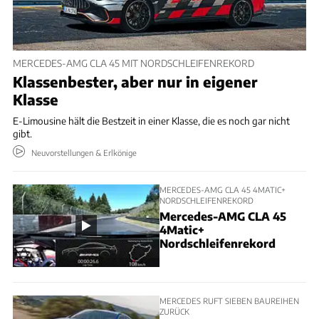
MERCEDES-AMG CLA 45 MIT NORDSCHLEIFENREKORD
Klassenbester, aber nur in eigener
Klasse
E-Limousine hält die Bestzeit in einer Klasse, die es noch gar nicht
gibt.
Neuvorstellungen & Erlkönige
MERCEDES-AMG CLA 45 4MATIC+
NORDSCHLEIFENREKORD
Mercedes-AMG CLA 45
4Matic+
Nordschleifenrekord
MERCEDES RUFT SIEBEN BAUREIHEN
ZURÜCK