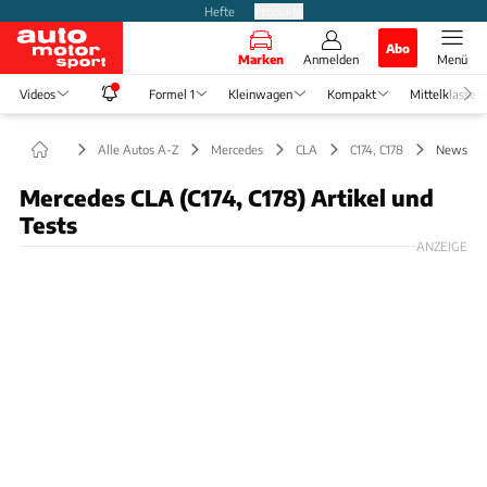
Hefte
Produkte
Abo
Marken
Anmelden
Menü
Videos
Formel 1
Kleinwagen
Kompakt
Mittelklasse
Alle Autos A-Z
Mercedes
CLA
C174, C178
News
Mercedes CLA (C174, C178) Artikel und
Tests
ANZEIGE