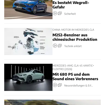
Es besteht Wegroll-
Gefahr
Sicherheit
CHINA-MOTOR IM MERCEDES CLA
M252-Benziner aus
chinesischer Produktion
Technik erklärt
MERCEDES-AMG CLA 45 4MATIC+
ELEKTRO (2026)
Mit 680 PS und dem
Sound eines Verbrenners
Neuvorstellungen & Erlkönige