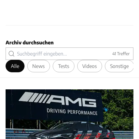
Archiv durchsuchen
41
Treffer
Alle
News
Tests
Videos
Sonstige