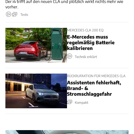
Der i4 trifft auf den neuen CLA und plötzlich wirkt nichts mehr wie
vorher.
Tests
MERCEDES CLA 200 EQ
E-Mercedes muss
regelmäßig Batterie
kalibrieren
Technik erklärt
RÜCKRUFAKTION FÜR MERCEDES CLA
Assistenten fehlerhaft,
Brand- &
Stromschlaggefahr
Kompakt