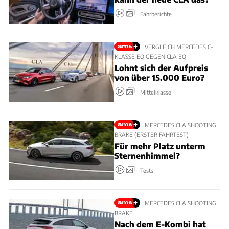
Fahrberichte
VERGLEICH MERCEDES C-
KLASSE EQ GEGEN CLA EQ
Lohnt sich der Aufpreis
von über 15.000 Euro?
Mittelklasse
MERCEDES CLA SHOOTING
BRAKE (ERSTER FAHRTEST)
Für mehr Platz unterm
Sternenhimmel?
Tests
MERCEDES CLA SHOOTING
BRAKE
Nach dem E-Kombi hat