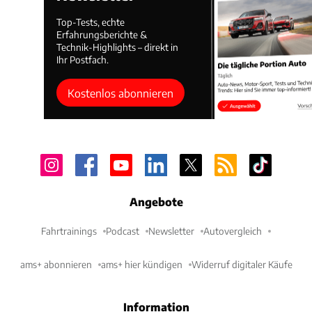
Top-Tests, echte
Erfahrungsberichte &
Technik-Highlights – direkt in
Ihr Postfach.
Kostenlos abonnieren
Angebote
Fahrtrainings
Podcast
Newsletter
Autovergleich
ams+ abonnieren
ams+ hier kündigen
Widerruf digitaler Käufe
Information