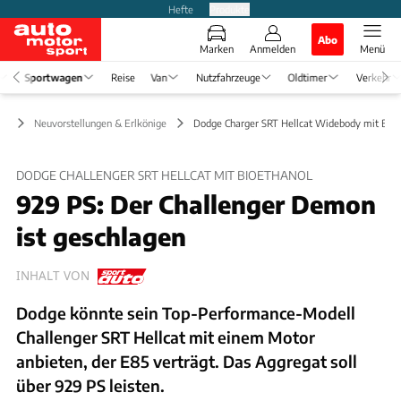
Hefte
Produkte
Abo
Marken
Anmelden
Menü
Sportwagen
Reise
Van
Nutzfahrzeuge
Oldtimer
Verkehr
en
Neuvorstellungen & Erlkönige
Dodge Charger SRT Hellcat Widebody mit Bio
DODGE CHALLENGER SRT HELLCAT MIT BIOETHANOL
929 PS: Der Challenger Demon
ist geschlagen
INHALT VON
Dodge könnte sein Top-Performance-Modell
Challenger SRT Hellcat mit einem Motor
anbieten, der E85 verträgt. Das Aggregat soll
über 929 PS leisten.