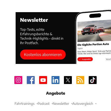
Newsletter
Top-Tests, echte
Erfahrungsberichte &
Technik-Highlights – direkt in
Ihr Postfach.
Kostenlos abonnieren
Angebote
Fahrtrainings
Podcast
Newsletter
Autovergleich