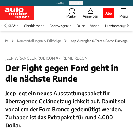
Hefte
Produkte
Abo
Marken
Anmelden
Menü
SUV
Oberklasse
Sportwagen
Reise
Van
Nutzfahrzeuge
SUV
Neuvorstellungen & Erlkönige
Jeep Wrangler X-Treme Recon Package
JEEP WRANGLER RUBICON X-TREME RECON
Der Fight gegen Ford geht in
die nächste Runde
Jeep legt ein neues Ausstattungspaket für
überragende Geländetauglichkeit auf. Damit soll
vor allem der Ford Bronco gedemütigt werden.
Zu haben ist das Extrapaket für rund 4.000
Dollar.