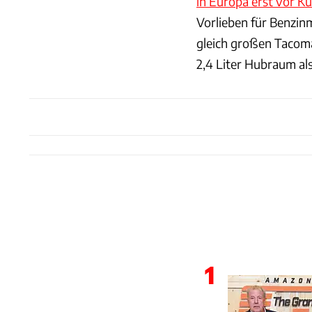
in Europa erst vor K
Vorlieben für Benzin
gleich großen Tacoma
2,4 Liter Hubraum al
1