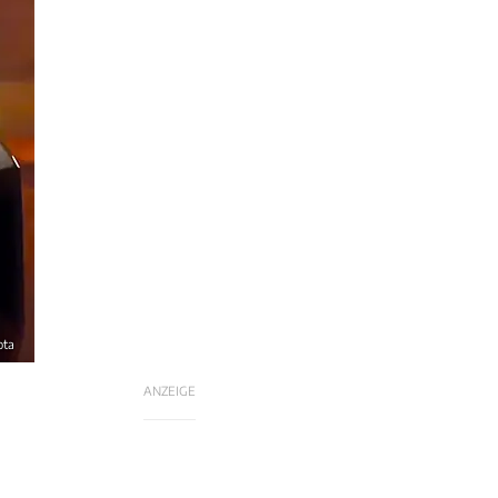
ota
ANZEIGE