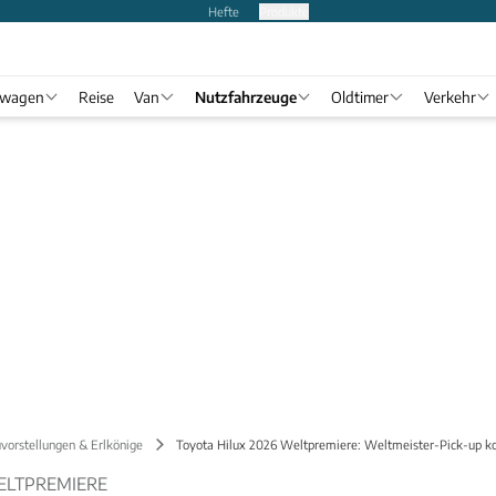
Hefte
Produkte
twagen
Reise
Van
Nutzfahrzeuge
Oldtimer
Verkehr
vorstellungen & Erlkönige
Toyota Hilux 2026 Weltpremiere: Weltmeister-Pick-up 
WELTPREMIERE