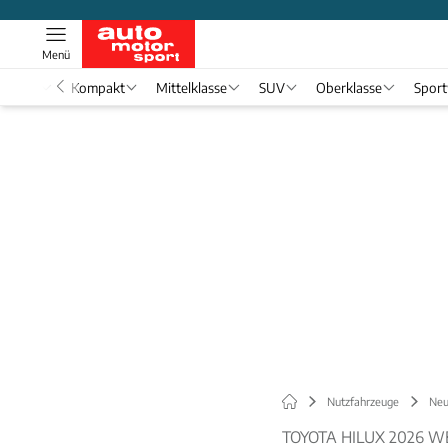
Menü
nwagen
Kompakt
Mittelklasse
SUV
Oberklasse
Spor
Nutzfahrzeuge
Neu
TOYOTA HILUX 2026 