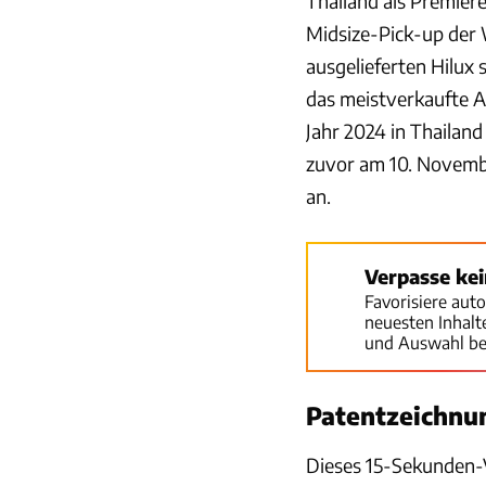
Thailand als Premiere
Midsize-Pick-up der 
ausgelieferten Hilux 
das meistverkaufte A
Jahr 2024 in Thailand
zuvor am 10. Novembe
an.
Verpasse ke
Favorisiere aut
neuesten Inhal
und Auswahl be
Patentzeichnu
Dieses 15-Sekunden-V