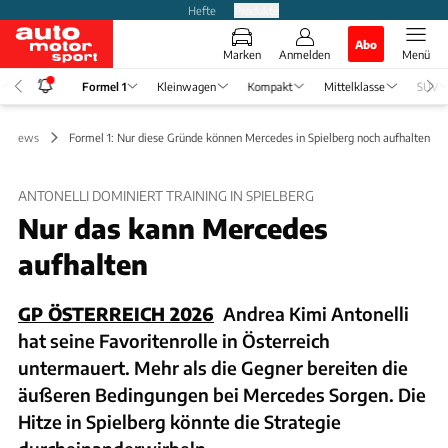
Hefte
Produkte
Abo
Marken
Anmelden
Menü
Formel 1
Kleinwagen
Kompakt
Mittelklasse
SUV
 1 News
Formel 1: Nur diese Gründe können Mercedes in Spielberg noch aufhalten
ANTONELLI DOMINIERT TRAINING IN SPIELBERG
Nur das kann Mercedes
aufhalten
GP ÖSTERREICH 2026
Andrea Kimi Antonelli
hat seine Favoritenrolle in Österreich
untermauert. Mehr als die Gegner bereiten die
äußeren Bedingungen bei Mercedes Sorgen. Die
Hitze in Spielberg könnte die Strategie