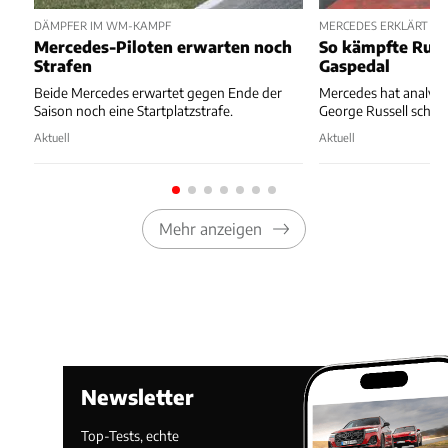
DÄMPFER IM WM-KAMPF
MERCEDES ERKLÄRT ST
Mercedes-Piloten erwarten noch
So kämpfte Russ
Strafen
Gaspedal
Beide Mercedes erwartet gegen Ende der
Mercedes hat analysie
Saison noch eine Startplatzstrafe.
George Russell schiefl
Aktuell
Aktuell
Mehr anzeigen
Newsletter
Top-Tests, echte