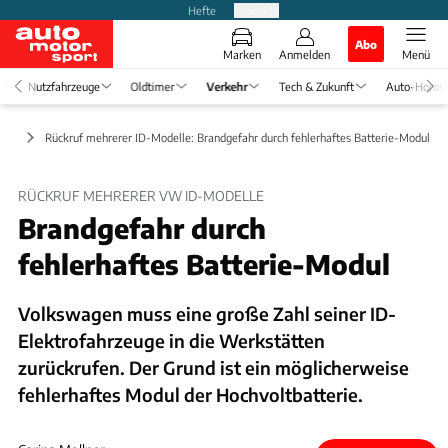
Hefte
Produkte
Abo
Marken
Anmelden
Menü
Nutzfahrzeuge
Oldtimer
Verkehr
Tech & Zukunft
Auto-Horos
heit
Rückruf mehrerer ID-Modelle: Brandgefahr durch fehlerhaftes Batterie-Modul
RÜCKRUF MEHRERER VW ID-MODELLE
Brandgefahr durch
fehlerhaftes Batterie-Modul
Volkswagen muss eine große Zahl seiner ID-
Elektrofahrzeuge in die Werkstätten
zurückrufen. Der Grund ist ein möglicherweise
fehlerhaftes Modul der Hochvoltbatterie.