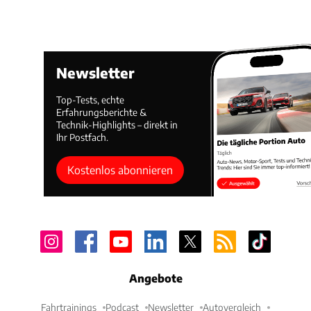
Newsletter
Top-Tests, echte
Erfahrungsberichte &
Technik-Highlights – direkt in
Ihr Postfach.
Kostenlos abonnieren
Angebote
Fahrtrainings
Podcast
Newsletter
Autovergleich