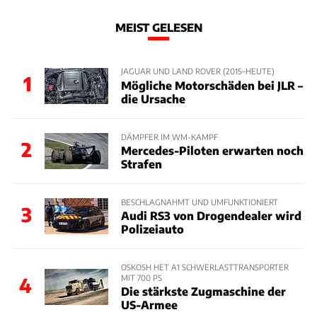
MEIST GELESEN
JAGUAR UND LAND ROVER (2015–HEUTE)
1
Mögliche Motorschäden bei JLR –
die Ursache
DÄMPFER IM WM-KAMPF
2
Mercedes-Piloten erwarten noch
Strafen
BESCHLAGNAHMT UND UMFUNKTIONIERT
3
Audi RS3 von Drogendealer wird
Polizeiauto
OSKOSH HET A1 SCHWERLASTTRANSPORTER
MIT 700 PS
4
Die stärkste Zugmaschine der
US-Armee