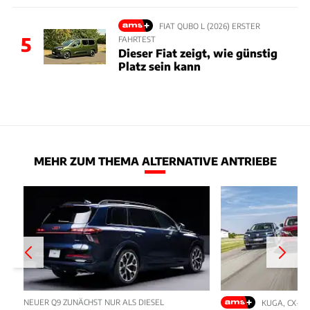
FIAT QUBO L (2026) ERSTER
5
FAHRTEST
Dieser Fiat zeigt, wie günstig
Platz sein kann
MEHR ZUM THEMA ALTERNATIVE ANTRIEBE
NEUER Q9 ZUNÄCHST NUR ALS DIESEL
KUGA, CX-5,