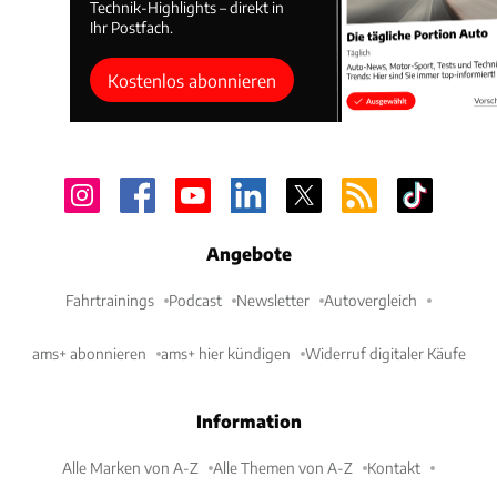
Technik-Highlights – direkt in
Ihr Postfach.
Kostenlos abonnieren
Angebote
Fahrtrainings
Podcast
Newsletter
Autovergleich
ams+ abonnieren
ams+ hier kündigen
Widerruf digitaler Käufe
Information
Alle Marken von A-Z
Alle Themen von A-Z
Kontakt