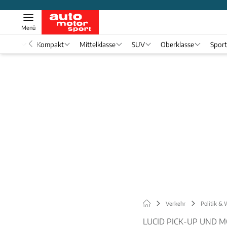
Menü
nwagen
Kompakt
Mittelklasse
SUV
Oberklasse
Spor
Verkehr
Politik & 
LUCID PICK-UP UND 