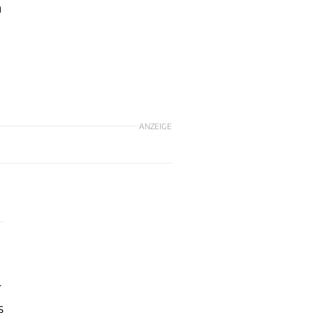
n
ANZEIGE
r
s