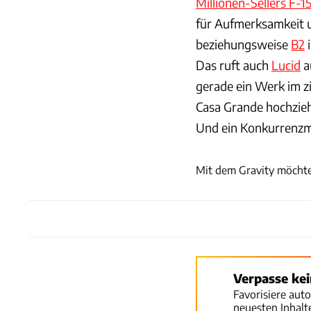
Millionen-Sellers F-1
für Aufmerksamkeit u
beziehungsweise
B2
i
Das ruft auch
Lucid
a
gerade ein Werk im z
Casa Grande hochzieh
Und ein Konkurrenzm
Mit dem Gravity möchte
Verpasse ke
Favorisiere aut
neuesten Inhal