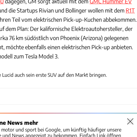
50
dagegen, GM sorgt aktuell mit dem
GMC Hummer EV
nd die Startups Rivian und Bollinger wollen mit dem
R1T
hren Teil vom elektrischen Pick-up-Kuchen abbekommen.
uf dem Plan: Der kalifornische Elektroautohersteller, der
irka 76 km südöstlich von Phoenix (Arizona) gelegenen
t, möchte ebenfalls einen elektrischen Pick-up anbieten.
odell zum Tesla Model 3.
Lucid
 Lucid auch sein erste SUV auf den Markt bringen.
ine News mehr
o motor und sport bei Google, um künftig häufiger unsere
te und News angezeigt zu bekommen. Einfach Link öffnen