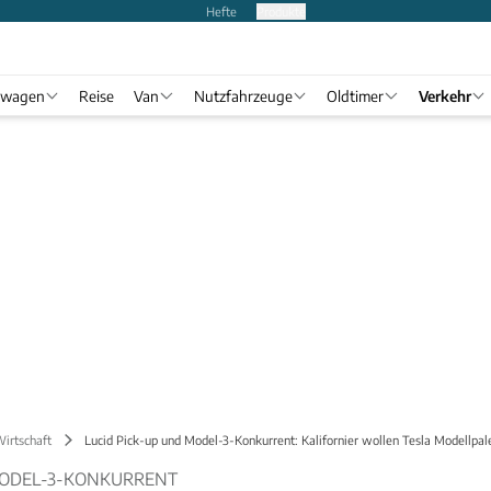
Hefte
Produkte
twagen
Reise
Van
Nutzfahrzeuge
Oldtimer
Verkehr
Wirtschaft
Lucid Pick-up und Model-3-Konkurrent: Kalifornier wollen Tesla Modellpal
MODEL-3-KONKURRENT